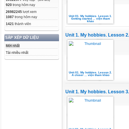
920
trong hôm nay
26982245
lượt xem
Unit 01. My hobbies. Lesson 1.
1087
trong hôm nay
Getting started ... viện tham
khảo
1421
thành viên
Unit 1. My hobbies. Lesson 2.
SẮP XẾP DỮ LIỆU
Mới nhất
Tải nhiều nhất
Unit 01. My hobbies. Lesson 2.
A closer ... viện tham khảo
Unit 1. My hobbies. Lesson 3.