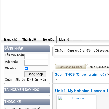
Trang chủ
Thành viên
Trợ giúp
Liên hệ
ĐĂNG NHẬP
Chào mừng quý vị đến với websit
Tên truy nhập
Mật khẩu
Danh sách bài giảng
Mục lục SGK c
Ghi nhớ
Gốc
>
THCS (Chương trình cũ)
>
Quên mật khẩu
ĐK thành viên
TÀI NGUYÊN DẠY HỌC
Unit 1. My hobbies. Lesson 1.
THỐNG KÊ
10122577
truy cập (
chi tiết
)