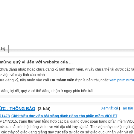
n hệ
mừng quý vị đến với website của ...
chưa đăng nhập hoặc chưa đăng ký làm thành viên, vì vậy chưa thể tải được các tài
ư viện về máy tính của mình.
ưa đăng ký, hãy nhấn vào chữ
ĐK thành viên
ở phía bên trái, hoặc
xem phim hướ
đăng ký rồi, quý vị có thể đăng nhập ở ngay phía bên trái.
TỨC - THÔNG BÁO
(2 bài)
Xem tất cả
|
Tạo bài 
Giới thiệu thư viện bài giảng dành riêng cho phần mềm ViOLET
y 1/4/2015, trang thư viện tổng hợp các bài giảng được soạn bằng phần mềm ViO
hức ra mắt trên hệ thống violet.vn với địa chỉ truy cập là: Thư viện này do đội ngũ c
à các thầy cô giáo đang giảng dạy trực tiếp tại các cơ sở giáo dục), nhân viên và kỹ 