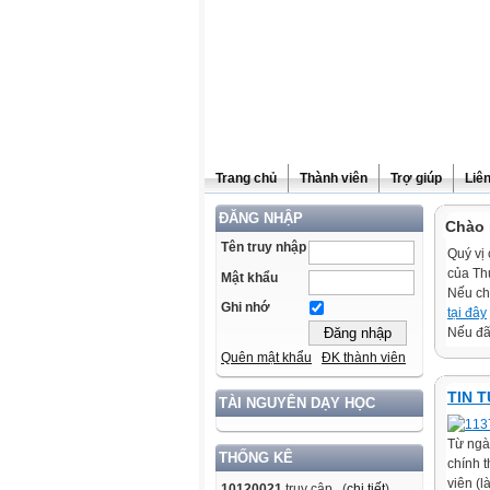
Trang chủ
Thành viên
Trợ giúp
Liê
ĐĂNG NHẬP
Chào 
Tên truy nhập
Quý vị 
của Th
Mật khẩu
Nếu ch
Ghi nhớ
tại đây
Nếu đã 
Quên mật khẩu
ĐK thành viên
TIN 
TÀI NGUYÊN DẠY HỌC
Từ ngà
THỐNG KÊ
chính t
viên (l
10120021
truy cập (
chi tiết
)