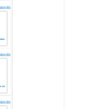
iảng lên
 tâm
iảng lên
n và
iảng lên