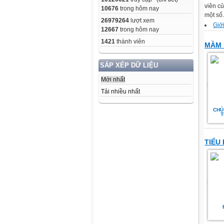
viên c
10676
trong hôm nay
một số.
26979264
lượt xem
Giới
12667
trong hôm nay
1421
thành viên
MẦM
SẮP XẾP DỮ LIỆU
Mới nhất
Tải nhiều nhất
CHỦ
T
TIỂU