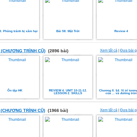
8. Phòng tránh bị xâm hại
Bài 58. Mặt Trời
Review 4
 (CHƯƠNG TRÌNH CŨ)
(2896 bài)
Xem tất cả
|
Đưa bài g
Ôn tập HK
REVIEW 4. UNIT 10-11-12.
Chương II. §4. Vị trí tươn
LESSON 2. SKILLS
của ... và đường tròn
 (CHƯƠNG TRÌNH CŨ)
(1966 bài)
Xem tất cả
|
Đưa bài g