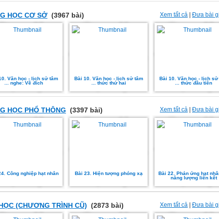
G HỌC CƠ SỞ
(3967 bài)
Xem tất cả
|
Đưa bài g
10. Văn học - lịch sử tâm
Bài 10. Văn học - lịch sử tâm
Bài 10. Văn học - lịch sử
... nghe: Về đích
... thức thứ hai
... thức đầu tiên
G HỌC PHỔ THÔNG
(3397 bài)
Xem tất cả
|
Đưa bài g
24. Công nghiệp hạt nhân
Bài 23. Hiện tượng phóng xạ
Bài 22. Phản ứng hạt nhâ
năng lượng liên kết
 HỌC (CHƯƠNG TRÌNH CŨ)
(2873 bài)
Xem tất cả
|
Đưa bài g