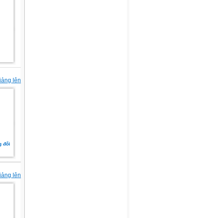
iảng lên
g đối
iảng lên