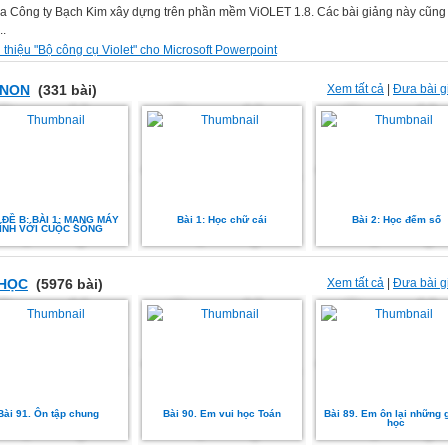
ủa Công ty Bạch Kim xây dựng trên phần mềm ViOLET 1.8. Các bài giảng này cũn
..
 thiệu "Bộ công cụ Violet" cho Microsoft Powerpoint
 NON
(331 bài)
Xem tất cả
|
Đưa bài g
 ĐỀ B: BÀI 1: MẠNG MÁY
Bài 1: Học chữ cái
Bài 2: Học đếm số
ÍNH VỚI CUỘC SỐNG
 HỌC
(5976 bài)
Xem tất cả
|
Đưa bài g
Bài 91. Ôn tập chung
Bài 90. Em vui học Toán
Bài 89. Em ôn lại những 
học