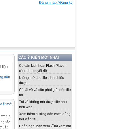
Đăng nhập / Đăng ký
CÁC Ý KIẾN MỚI NHẤT
Cô cần kích hoạt Flash Player
 liệu
của trình duyệt để...
ng dẫn
không mở cho file trình chiếu
được...
Cô tải về và cần phải giải nén file
rar...
Tải về không mở được file như
viết mới
trên web...
Xem thêm hướng dẫn cách dùng
LET 1.8
thư viện tại ...
ộng tác
Chào bạn, bạn xem kĩ lại xem khi
thuật