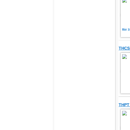
Bài 1
THCS
THPT