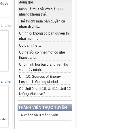
đóng gói...
g được
mình đã mua về với giá 5000
nhưng không thể...
Thế thì chị mua bản quyền cá
iảng lên
nhân đi chị!...
Chinh oi khong co ban quyen thi
phai mo nhu...
Có bạn nhé!...
Có hết rồi cô nhé! mời cô ghé
thăm trang...
Cho mình hỏi bài giảng trên thư
viên này mình...
Unit 10. Sources of Energy.
iảng lên
Lesson 1. Getting started...
Có Unit 9, unit 10, Unit11, Unit 12
không Violet.vn?...
THÀNH VIÊN TRỰC TUYẾN
16 khách và 0 thành viên
gì đã