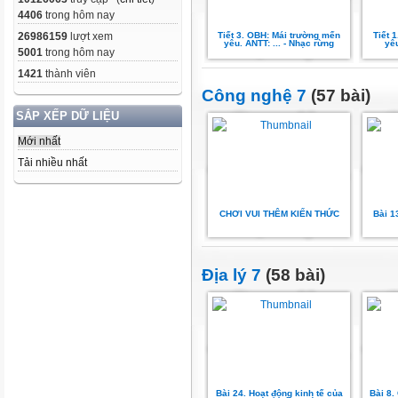
4406
trong hôm nay
Tiết 3. OBH: Mái trường mến
Tiết 
26986159
lượt xem
yêu. ANTT: ... - Nhạc rừng
yêu
5001
trong hôm nay
1421
thành viên
Công nghệ 7
(57 bài)
SẮP XẾP DỮ LIỆU
Mới nhất
Tải nhiều nhất
CHƠI VUI THÊM KIẾN THỨC
Bài 1
Địa lý 7
(58 bài)
Bài 24. Hoạt động kinh tế của
Bài 8.