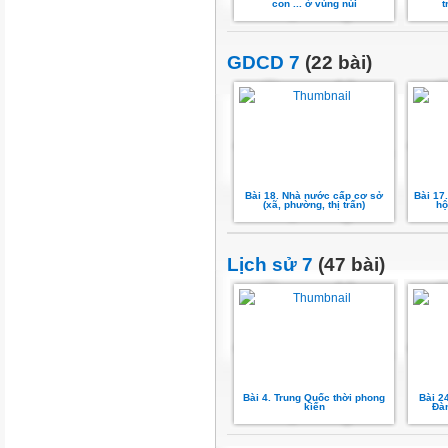
con ... ở vùng núi
t
GDCD 7
(22 bài)
Bài 18. Nhà nước cấp cơ sở
Bài 17
(xã, phường, thị trấn)
hộ
Lịch sử 7
(47 bài)
Bài 4. Trung Quốc thời phong
Bài 2
kiến
Đàn