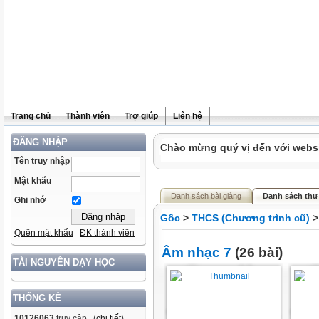
Trang chủ
Thành viên
Trợ giúp
Liên hệ
ĐĂNG NHẬP
Chào mừng quý vị đến với websit
Tên truy nhập
Mật khẩu
Danh sách bài giảng
Danh sách thư
Ghi nhớ
Gốc
>
THCS (Chương trình cũ)
Quên mật khẩu
ĐK thành viên
Âm nhạc 7
(26 bài)
TÀI NGUYÊN DẠY HỌC
THỐNG KÊ
10126063
truy cập (
chi tiết
)