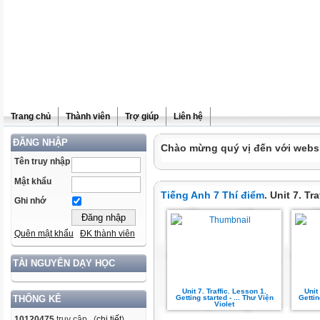
Trang chủ
Thành viên
Trợ giúp
Liên hệ
ĐĂNG NHẬP
Chào mừng quý vị đến với websit
Tên truy nhập
Mật khẩu
Tiếng Anh 7 Thí điểm
. Unit 7. Tr
Ghi nhớ
Quên mật khẩu
ĐK thành viên
TÀI NGUYÊN DẠY HỌC
Unit 7. Traffic. Lesson 1.
Unit
Getting started - ... Thư Viện
Gettin
THỐNG KÊ
Violet
10120475
truy cập (
chi tiết
)