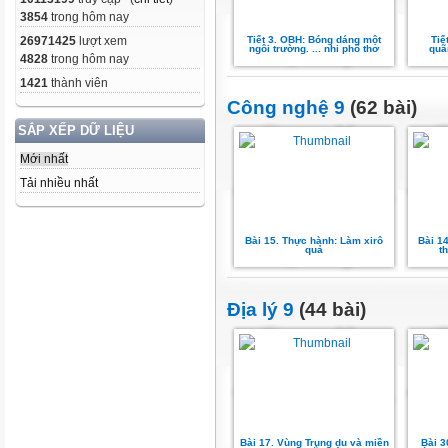
3854
trong hôm nay
Tiết 3. OBH: Bóng dáng một
Tiế
26971425
lượt xem
ngôi trường. ... nhi phổ thơ
quã
4828
trong hôm nay
1421
thành viên
Công nghệ 9
(62 bài)
SẮP XẾP DỮ LIỆU
Mới nhất
Tải nhiều nhất
Bài 15. Thực hành: Làm xirô
Bài 1
quả
t
Địa lý 9
(44 bài)
Bài 17. Vùng Trung du và miền
Bài 3