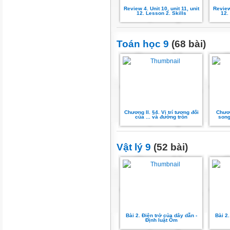
Review 4. Unit 10, unit 11, unit
Review 
12. Lesson 2. Skills
12.
Toán học 9
(68 bài)
Chương II. §4. Vị trí tương đối
Chươn
của ... và đường tròn
song
Vật lý 9
(52 bài)
Bài 2. Điện trở của dây dẫn -
Bài 2.
Định luật Ôm