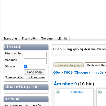
Trang chủ
Thành viên
Trợ giúp
Liên hệ
ĐĂNG NHẬP
Chào mừng quý vị đến với websit
Tên truy nhập
Mật khẩu
Danh sách bài giảng
Danh sách thư
Ghi nhớ
Gốc
>
THCS (Chương trình cũ)
Quên mật khẩu
ĐK thành viên
Âm nhạc 9
(16 bài)
TÀI NGUYÊN DẠY HỌC
THỐNG KÊ
10113199
truy cập (
chi tiết
)