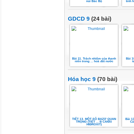
núi Bắc Bộ
tình 
GDCD 9
(24 bài)
Bài 11. Trách nhiệm của thanh
Bài 1
niên trong ... hoá đất nước
t
Hóa học 9
(70 bài)
TIẾT 13. MỘT SỐ BAZƠ QUAN
Bài 1
TRỌNG (TIẾT ... B CANXI
Cá
HIĐROXIT)