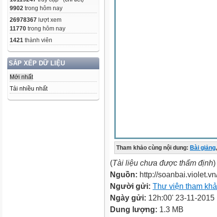
9902
trong hôm nay
26978367
lượt xem
11770
trong hôm nay
1421
thành viên
SẮP XẾP DỮ LIỆU
Mới nhất
Tải nhiều nhất
Tham khảo cùng nội dung:
Bài giảng
,
(
Tài liệu chưa được thẩm định
)
Nguồn:
http://soanbai.violet.vn
Người gửi:
Thư viện tham kh
Ngày gửi:
12h:00' 23-11-2015
Dung lượng:
1.3 MB