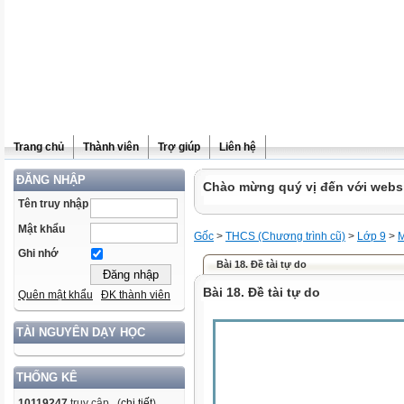
Trang chủ
Thành viên
Trợ giúp
Liên hệ
ĐĂNG NHẬP
Chào mừng quý vị đến với websit
Tên truy nhập
Mật khẩu
Gốc
>
THCS (Chương trình cũ)
>
Lớp 9
>
M
Ghi nhớ
Bài 18. Đề tài tự do
Bài 18. Đề tài tự do
Quên mật khẩu
ĐK thành viên
TÀI NGUYÊN DẠY HỌC
THỐNG KÊ
10119247
truy cập (
chi tiết
)