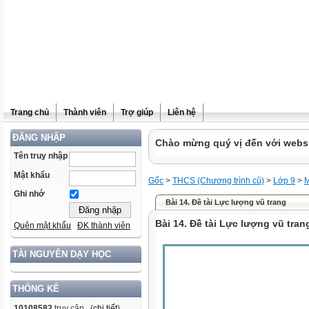
Trang chủ
Thành viên
Trợ giúp
Liên hệ
ĐĂNG NHẬP
Chào mừng quý vị đến với websit
Tên truy nhập
Mật khẩu
Gốc
>
THCS (Chương trình cũ)
>
Lớp 9
>
M
Ghi nhớ
Bài 14. Đề tài Lực lượng vũ trang
Bài 14. Đề tài Lực lượng vũ tran
Quên mật khẩu
ĐK thành viên
TÀI NGUYÊN DẠY HỌC
THỐNG KÊ
10108582
truy cập (
chi tiết
)