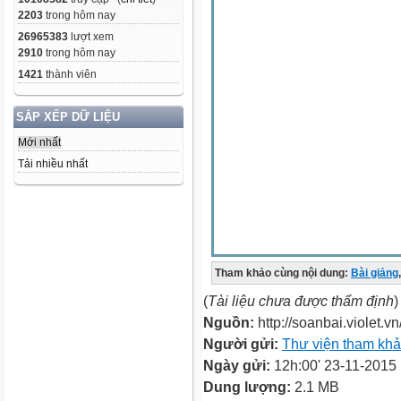
2203
trong hôm nay
26965383
lượt xem
2910
trong hôm nay
1421
thành viên
SẮP XẾP DỮ LIỆU
Mới nhất
Tải nhiều nhất
Tham khảo cùng nội dung:
Bài giảng
,
(
Tài liệu chưa được thẩm định
)
Nguồn:
http://soanbai.violet.vn
Người gửi:
Thư viện tham kh
Ngày gửi:
12h:00' 23-11-2015
Dung lượng:
2.1 MB