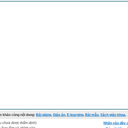
 khảo cùng nội dung:
Bài giảng
,
Giáo án
,
E-learning
,
Bài mẫu
,
Sách giáo khoa
,
.
ệu chưa được thẩm định
)
Nhấn vào đây đ