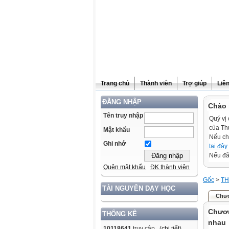
Trang chủ
Thành viên
Trợ giúp
Liê
ĐĂNG NHẬP
Chào 
Tên truy nhập
Quý vị 
của Th
Mật khẩu
Nếu ch
Ghi nhớ
tại đây
Nếu đã 
Quên mật khẩu
ĐK thành viên
Gốc
>
TH
TÀI NGUYÊN DẠY HỌC
Chươ
Chươn
THỐNG KÊ
nhau
10118641
truy cập (
chi tiết
)