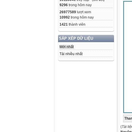
9296
trong hôm nay
26977589
lượt xem
10992
trong hôm nay
1421
thành viên
SẮP XẾP DỮ LIỆU
Mới nhất
Tải nhiều nhất
Tham
(
Tài li