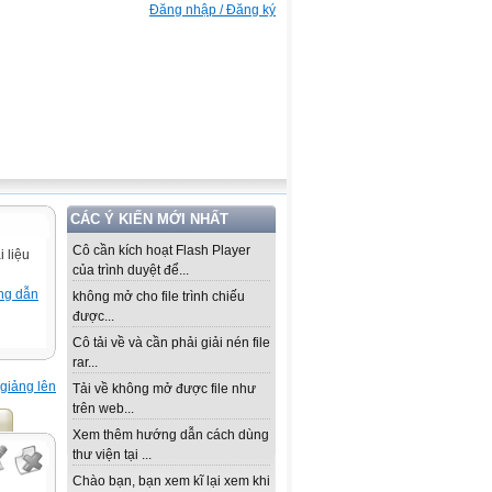
Đăng nhập / Đăng ký
CÁC Ý KIẾN MỚI NHẤT
Cô cần kích hoạt Flash Player
 liệu
của trình duyệt để...
ng dẫn
không mở cho file trình chiếu
được...
Cô tải về và cần phải giải nén file
rar...
giảng lên
Tải về không mở được file như
trên web...
Xem thêm hướng dẫn cách dùng
thư viện tại ...
Chào bạn, bạn xem kĩ lại xem khi