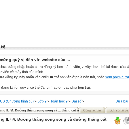
n hệ
mừng quý vị đến với website của ...
chưa đăng nhập hoặc chưa đăng ký làm thành viên, vì vậy chưa thể tải được các tài
ư viện về máy tính của mình.
ưa đăng ký, hãy nhấn vào chữ
ĐK thành viên
ở phía bên trái, hoặc
xem phim hướ
đăng ký rồi, quý vị có thể đăng nhập ở ngay phía bên trái.
CS (Chương trình cũ)
>
Lớp 9
>
Toán học 9
>
Đại số
>
Đưa bài 
ng II. §4. Đường thẳng song song và ... thẳng cắt nhau
Cùng tác giả
Lịch sử tải về
g II. §4. Đường thẳng song song và đường thẳng cắt