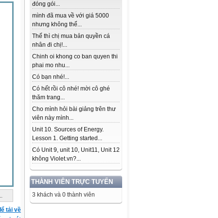
đóng gói...
mình đã mua về với giá 5000
nhưng không thể...
Thế thì chị mua bản quyền cá
nhân đi chị!...
Chinh oi khong co ban quyen thi
phai mo nhu...
Có bạn nhé!...
Có hết rồi cô nhé! mời cô ghé
thăm trang...
Cho mình hỏi bài giảng trên thư
viên này mình...
Unit 10. Sources of Energy.
Lesson 1. Getting started...
Có Unit 9, unit 10, Unit11, Unit 12
không Violet.vn?...
THÀNH VIÊN TRỰC TUYẾN
3 khách và 0 thành viên
..
ể tải về