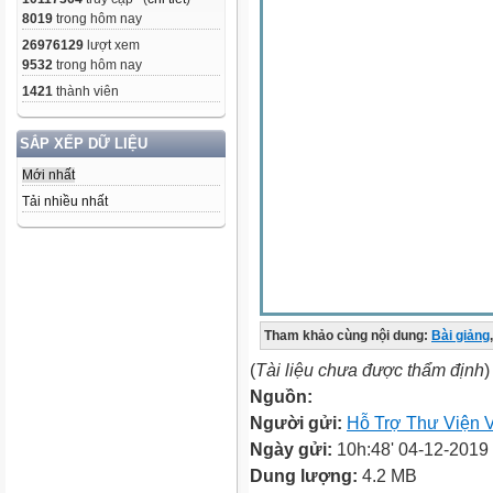
8019
trong hôm nay
26976129
lượt xem
9532
trong hôm nay
1421
thành viên
SẮP XẾP DỮ LIỆU
Mới nhất
Tải nhiều nhất
Tham khảo cùng nội dung:
Bài giảng
,
(
Tài liệu chưa được thẩm định
)
Nguồn:
Người gửi:
Hỗ Trợ Thư Viện V
Ngày gửi:
10h:48' 04-12-2019
Dung lượng:
4.2 MB