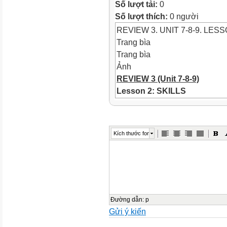
Số lượt tải:
0
Số lượt thích:
0 người
REVIEW 3. UNIT 7-8-9. LESS
Trang bìa
Trang bìa
Ảnh
REVIEW 3 (Unit 7-8-9)
Lesson 2: SKILLS
(Reading - Speaking - Listeni
Ảnh
WARM-UP
Kích thước font
Objectives
Ảnh
Objectives
* By the end of this lesson, 
studied and the skills they h
skills: reading, speaking, lis
Đường dẫn
:
p
Gửi ý kiến
unit 7-8-9 by doing exercises
Content of lesson