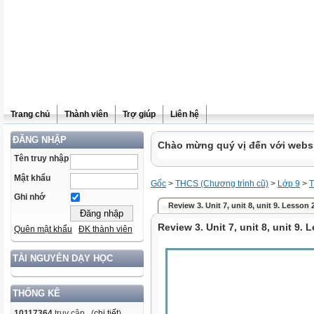
Trang chủ
Thành viên
Trợ giúp
Liên hệ
ĐĂNG NHẬP
Chào mừng quý vị đến với websit
Tên truy nhập
Mật khẩu
Gốc
>
THCS (Chương trình cũ)
>
Lớp 9
>
T
Ghi nhớ
Review 3. Unit 7, unit 8, unit 9. Lesson 2
Review 3. Unit 7, unit 8, unit 9. 
Quên mật khẩu
ĐK thành viên
TÀI NGUYÊN DẠY HỌC
THỐNG KÊ
10117364
truy cập (
chi tiết
)