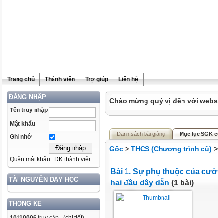
Trang chủ
Thành viên
Trợ giúp
Liên hệ
ĐĂNG NHẬP
Chào mừng quý vị đến với websit
Tên truy nhập
Mật khẩu
Danh sách bài giảng
Mục lục SGK củ
Ghi nhớ
Gốc
>
THCS (Chương trình cũ)
Quên mật khẩu
ĐK thành viên
Bài 1. Sự phụ thuộc của cườ
TÀI NGUYÊN DẠY HỌC
hai đầu dây dẫn
(1 bài)
THỐNG KÊ
10110006
truy cập (
chi tiết
)