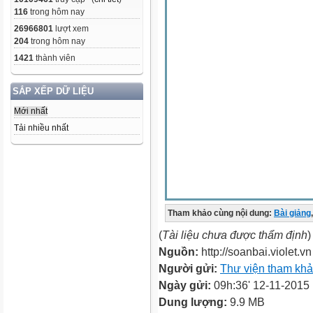
116
trong hôm nay
26966801
lượt xem
204
trong hôm nay
1421
thành viên
SẮP XẾP DỮ LIỆU
Mới nhất
Tải nhiều nhất
Tham khảo cùng nội dung:
Bài giảng
,
(
Tài liệu chưa được thẩm định
)
Nguồn:
http://soanbai.violet.vn
Người gửi:
Thư viện tham kh
Ngày gửi:
09h:36' 12-11-2015
Dung lượng:
9.9 MB