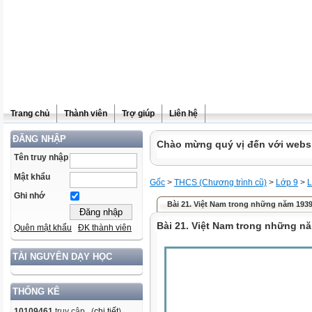
Trang chủ
Thành viên
Trợ giúp
Liên hệ
ĐĂNG NHẬP
Chào mừng quý vị đến với websit
Tên truy nhập
Mật khẩu
Gốc
>
THCS (Chương trình cũ)
>
Lớp 9
>
L
Ghi nhớ
Bài 21. Việt Nam trong những năm 1939
Bài 21. Việt Nam trong những n
Quên mật khẩu
ĐK thành viên
TÀI NGUYÊN DẠY HỌC
THỐNG KÊ
10109461
truy cập (
chi tiết
)