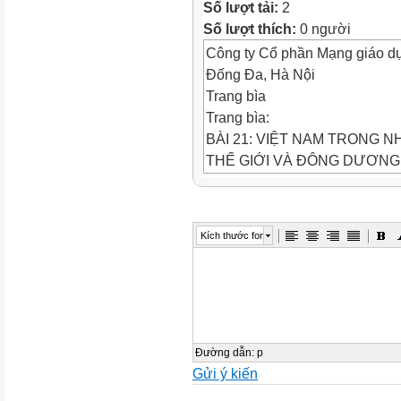
Số lượt tải:
2
Số lượt thích:
0 người
Công ty Cổ phần Mạng giáo d
Đống Đa, Hà Nội
Trang bìa
Trang bìa:
BÀI 21: VIỆT NAM TRONG NH
THẾ GIỚI VÀ ĐÔNG DƯƠNG
* Tình hình thế giới:
I. TÌNH HÌNH THẾ GIỚI VÀ ĐÔ
chiến tranh thế giới thứ hai b
Kích thước font
Pháp đầu hàng và làm tay sai c
– Trung Q.S hình:
Quân Đức tiến vào Ba Lan ngày
* Tình hình ở Đông Dương:
I. TÌNH HÌNH THẾ GIỚI VÀ 
9/1940 Nhật tiến vào Đông D
Đường dẫn
:
p
Gửi ý kiến
cấu kết với nhau cùng áp bức 
thể dân tộc ta với Pháp – Nhật