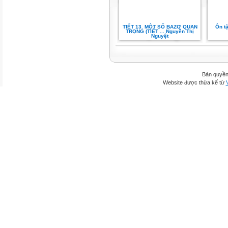
TIẾT 13. MỘT SỐ BAZƠ QUAN
Ôn tậ
TRỌNG (TIẾT ... Nguyễn Thị
Nguyệt
Bản quyền
Website được thừa kế từ