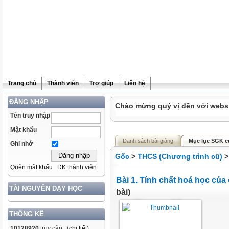
Trang chủ
Thành viên
Trợ giúp
Liên hệ
ĐĂNG NHẬP
Chào mừng quý vị đến với websit
Tên truy nhập
Mật khẩu
Danh sách bài giảng
Mục lục SGK c
Ghi nhớ
Gốc
>
THCS (Chương trình cũ)
Quên mật khẩu
ĐK thành viên
Bài 1. Tính chất hoá học của 
TÀI NGUYÊN DẠY HỌC
bài)
THỐNG KÊ
10128920
truy cập (
chi tiết
)