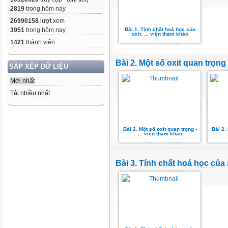
2819
trong hôm nay
26990158
lượt xem
Bài 1. Tính chất hoá học của
3951
trong hôm nay
oxit. ... viện tham khảo
1421
thành viên
Bài 2. Một số oxit quan trọng
SẮP XẾP DỮ LIỆU
Mới nhất
Tải nhiều nhất
Bài 2. Một số oxit quan trọng -
Bài 2.
... viện tham khảo
Bài 3. Tính chất hoá học của 