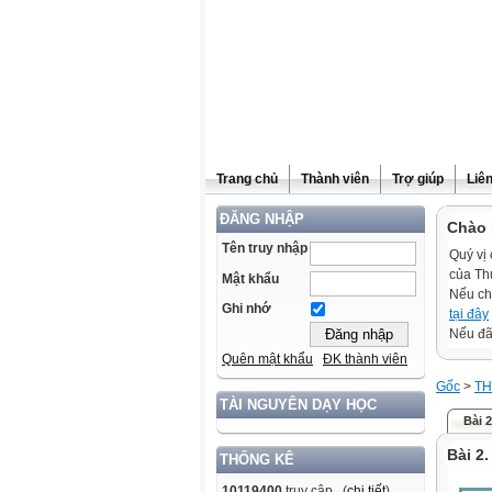
Trang chủ
Thành viên
Trợ giúp
Liê
ĐĂNG NHẬP
Chào 
Tên truy nhập
Quý vị 
của Th
Mật khẩu
Nếu ch
Ghi nhớ
tại đây
Nếu đã 
Quên mật khẩu
ĐK thành viên
Gốc
>
TH
TÀI NGUYÊN DẠY HỌC
Bài 
Bài 2.
THỐNG KÊ
10119400
truy cập (
chi tiết
)