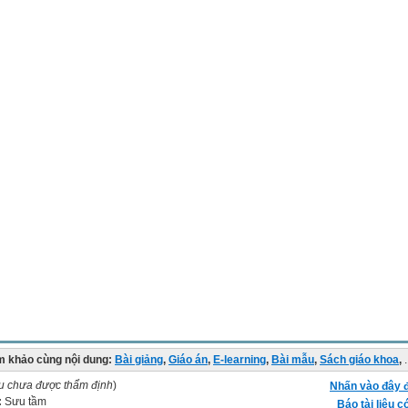
 khảo cùng nội dung:
Bài giảng
,
Giáo án
,
E-learning
,
Bài mẫu
,
Sách giáo khoa
,
.
ệu chưa được thẩm định
)
Nhấn vào đây đ
:
Sưu tầm
Báo tài liệu c