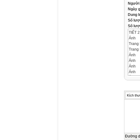
Người
Ngày 
Dung 
Số lượ
Số lượt
TIẾT 
Ảnh
Trang 
Trang 
Ảnh
Ảnh
Ảnh
Ảnh
Ảnh
KIỂM 
Câu hỏ
Bài tậ
Kích thư
Câu hỏ
đèn. Đ
A. Cườ
B. Cườ
C. Cườ
D. Cườ
Câu hỏ
Đường 
Bài tậ