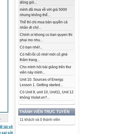
đóng gói...
mình đã mua về với giá 5000
nhưng không thể...
Thế thì chị mua bản quyền cá
nhân đi chị!...
Chinh oi khong co ban quyen thi
phai mo nhu...
Có bạn nhé!...
Có hết rồi cô nhé! mời cô ghé
thăm trang...
Cho mình hỏi bài giảng trên thư
viên này mình...
Unit 10. Sources of Energy.
Lesson 1. Getting started...
Có Unit 9, unit 10, Unit11, Unit 12
không Violet.vn?...
THÀNH VIÊN TRỰC TUYẾN
..
11 khách và 0 thành viên
ể tải về
ó sai sót