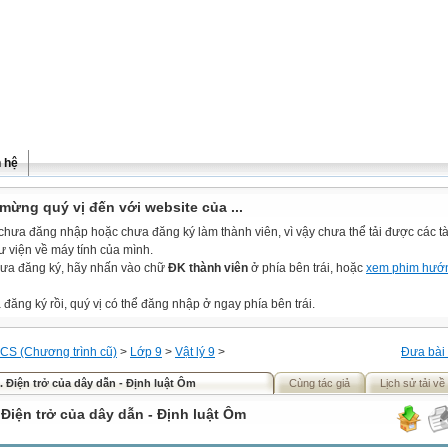
n hệ
mừng quý vị đến với website của ...
chưa đăng nhập hoặc chưa đăng ký làm thành viên, vì vậy chưa thể tải được các tài
ư viện về máy tính của mình.
ưa đăng ký, hãy nhấn vào chữ
ĐK thành viên
ở phía bên trái, hoặc
xem phim hướ
đăng ký rồi, quý vị có thể đăng nhập ở ngay phía bên trái.
CS (Chương trình cũ)
>
Lớp 9
>
Vật lý 9
>
Đưa bài 
2. Điện trở của dây dẫn - Định luật Ôm
Cùng tác giả
Lịch sử tải về
 Điện trở của dây dẫn - Định luật Ôm