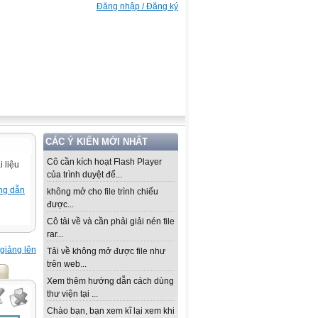
Đăng nhập / Đăng ký
CÁC Ý KIẾN MỚI NHẤT
Cô cần kích hoạt Flash Player
 liệu
của trình duyệt để...
ng dẫn
không mở cho file trình chiếu
được...
Cô tải về và cần phải giải nén file
rar...
giảng lên
Tải về không mở được file như
trên web...
Xem thêm hướng dẫn cách dùng
thư viện tại ...
Chào bạn, bạn xem kĩ lại xem khi