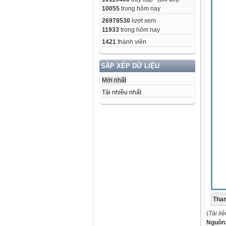
10055
trong hôm nay
26978530
lượt xem
11933
trong hôm nay
1421
thành viên
SẮP XẾP DỮ LIỆU
Mới nhất
Tải nhiều nhất
Tham
(
Tài li
Nguồn