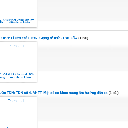
12. OBH: Nối vòng tay lớn.
BH: ... viện tham khảo
3. OBH: Lí kéo chài. TĐN: Giọng rê thứ - TĐN số 4
(1 bài)
13. OBH: Lí kéo chài. TĐN:
ọng ... viện tham khảo
4. Ôn TĐN: TĐN số 4. ANTT: Một số ca khúc mang âm hưởng dân ca
(1 bài)