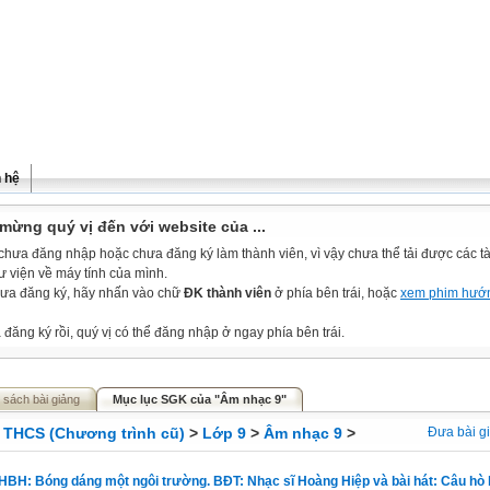
n hệ
mừng quý vị đến với website của ...
chưa đăng nhập hoặc chưa đăng ký làm thành viên, vì vậy chưa thể tải được các tài
ư viện về máy tính của mình.
ưa đăng ký, hãy nhấn vào chữ
ĐK thành viên
ở phía bên trái, hoặc
xem phim hướ
đăng ký rồi, quý vị có thể đăng nhập ở ngay phía bên trái.
 sách bài giảng
Mục lục SGK của "Âm nhạc 9"
>
THCS (Chương trình cũ)
>
Lớp 9
>
Âm nhạc 9
>
Đưa bài g
. HBH: Bóng dáng một ngôi trường. BĐT: Nhạc sĩ Hoàng Hiệp và bài hát: Câu hò