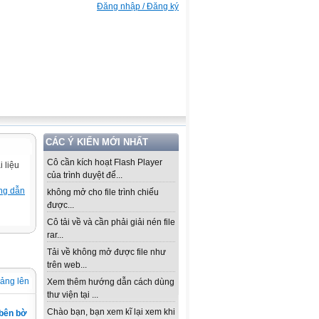
Đăng nhập / Đăng ký
CÁC Ý KIẾN MỚI NHẤT
Cô cần kích hoạt Flash Player
 liệu
của trình duyệt để...
ng dẫn
không mở cho file trình chiếu
được...
Cô tải về và cần phải giải nén file
rar...
Tải về không mở được file như
trên web...
iảng lên
Xem thêm hướng dẫn cách dùng
thư viện tại ...
Chào bạn, bạn xem kĩ lại xem khi
 bên bờ