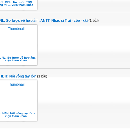
t 5. OBH: Nụ cười. TĐN:
ng mi ... viện tham khảo
. NL: Sơ lược về hợp âm. ANTT: Nhạc sĩ Trai - cốp - xki
(1 bài)
6. NL: Sơ lược về hợp âm.
... viện tham khảo
. HBH: Nối vòng tay lớn
(1 bài)
9. HBH: Nối vòng tay lớn -
... viện tham khảo