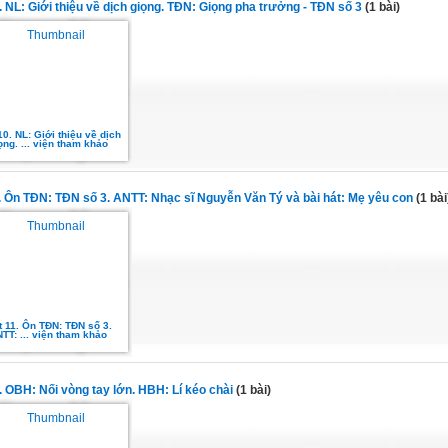
0. NL: Giới thiệu về dịch giọng. TĐN: Giọng pha trưởng - TĐN số 3
(1 bài)
10. NL: Giới thiệu về dịch
ọng. ... viện tham khảo
1. Ôn TĐN: TĐN số 3. ANTT: Nhạc sĩ Nguyễn Văn Tý và bài hát: Mẹ yêu con
(1 bài
t 11. Ôn TĐN: TĐN số 3.
TT: ... viện tham khảo
2. OBH: Nối vòng tay lớn. HBH: Lí kéo chài
(1 bài)