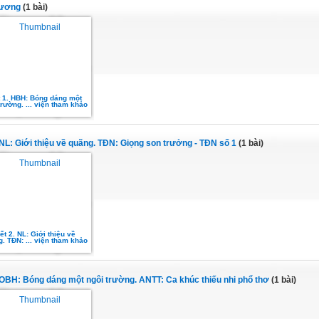
Lương
(1 bài)
t 1. HBH: Bóng dáng một
trường. ... viện tham khảo
. NL: Giới thiệu về quãng. TĐN: Giọng son trưởng - TĐN số 1
(1 bài)
ết 2. NL: Giới thiệu về
. TĐN: ... viện tham khảo
. OBH: Bóng dáng một ngôi trường. ANTT: Ca khúc thiếu nhi phổ thơ
(1 bài)