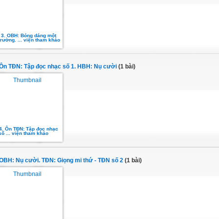
t 3. OBH: Bóng dáng một
trường. ... viện tham khảo
. Ôn TĐN: Tập đọc nhạc số 1. HBH: Nụ cười
(1 bài)
 4. Ôn TĐN: Tập đọc nhạc
số ... viện tham khảo
. OBH: Nụ cười. TĐN: Giọng mi thứ - TĐN số 2
(1 bài)