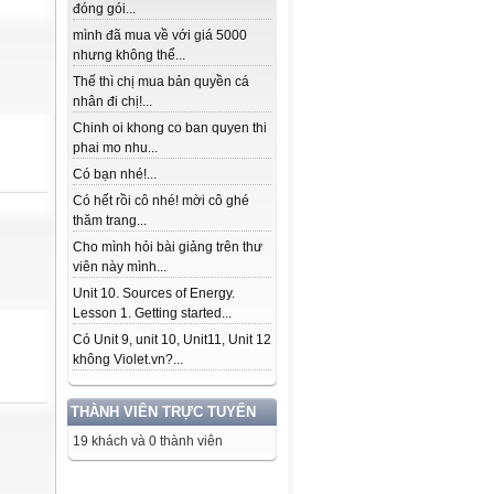
đóng gói...
mình đã mua về với giá 5000
nhưng không thể...
Thế thì chị mua bản quyền cá
nhân đi chị!...
Chinh oi khong co ban quyen thi
phai mo nhu...
Có bạn nhé!...
Có hết rồi cô nhé! mời cô ghé
thăm trang...
Cho mình hỏi bài giảng trên thư
viên này mình...
Unit 10. Sources of Energy.
Lesson 1. Getting started...
Có Unit 9, unit 10, Unit11, Unit 12
không Violet.vn?...
THÀNH VIÊN TRỰC TUYẾN
19 khách và 0 thành viên