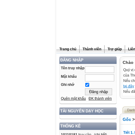
Trang chủ
Thành viên
Trợ giúp
Liê
ĐĂNG NHẬP
Chào 
Tên truy nhập
Quý vị 
của Th
Mật khẩu
Nếu ch
Ghi nhớ
tại đây
Nếu đã 
Quên mật khẩu
ĐK thành viên
Danh
TÀI NGUYÊN DẠY HỌC
Gốc
THỐNG KÊ
Tiết 1
10110181
truy cập (
chi tiết
)