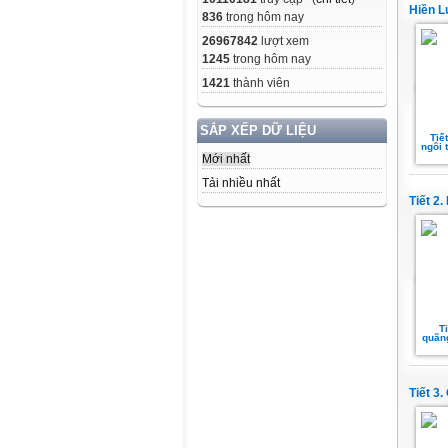
Hiền 
836
trong hôm nay
26967842
lượt xem
1245
trong hôm nay
1421
thành viên
SẮP XẾP DỮ LIỆU
Tiế
ngôi 
Mới nhất
Tải nhiều nhất
Tiết 2
Ti
quãng
Tiết 3