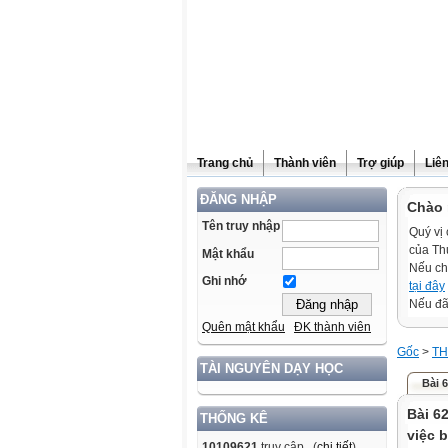
Trang chủ
Thành viên
Trợ giúp
Liê
ĐĂNG NHẬP
Chào 
Tên truy nhập
Quý vị 
của Th
Mật khẩu
Nếu ch
Ghi nhớ
tại đây
Nếu đã 
Quên mật khẩu
ĐK thành viên
Gốc
>
TH
TÀI NGUYÊN DẠY HỌC
Bài 
Bài 6
THỐNG KÊ
việc 
10109621
truy cập (
chi tiết
)