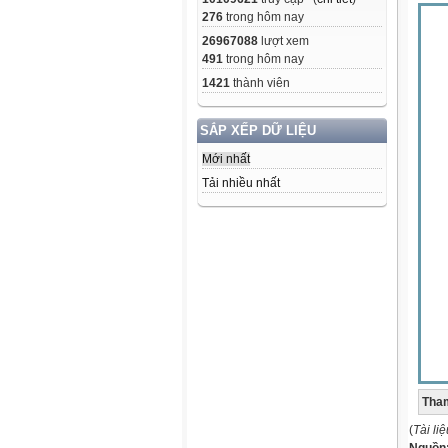
276
trong hôm nay
26967088
lượt xem
491
trong hôm nay
1421
thành viên
SẮP XẾP DỮ LIỆU
Mới nhất
Tải nhiều nhất
Tham
(
Tài li