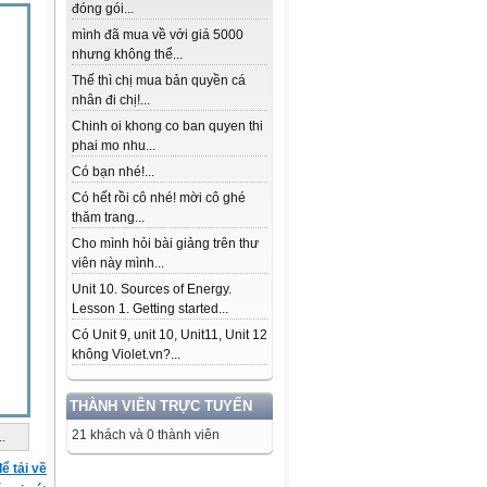
đóng gói...
mình đã mua về với giá 5000
nhưng không thể...
Thế thì chị mua bản quyền cá
nhân đi chị!...
Chinh oi khong co ban quyen thi
phai mo nhu...
Có bạn nhé!...
Có hết rồi cô nhé! mời cô ghé
thăm trang...
Cho mình hỏi bài giảng trên thư
viên này mình...
Unit 10. Sources of Energy.
Lesson 1. Getting started...
Có Unit 9, unit 10, Unit11, Unit 12
không Violet.vn?...
THÀNH VIÊN TRỰC TUYẾN
21 khách và 0 thành viên
..
ể tải về