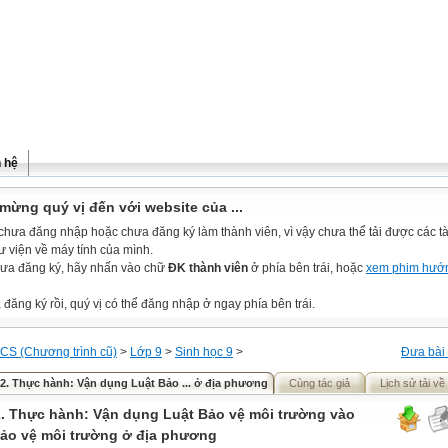
n hệ
mừng quý vị đến với website của ...
chưa đăng nhập hoặc chưa đăng ký làm thành viên, vì vậy chưa thể tải được các tài
ư viện về máy tính của mình.
ưa đăng ký, hãy nhấn vào chữ
ĐK thành viên
ở phía bên trái, hoặc
xem phim hướ
đăng ký rồi, quý vị có thể đăng nhập ở ngay phía bên trái.
CS (Chương trình cũ)
>
Lớp 9
>
Sinh học 9
>
Đưa bài 
62. Thực hành: Vận dụng Luật Bảo ... ở địa phương
Cùng tác giả
Lịch sử tải về
2. Thực hành: Vận dụng Luật Bảo vệ môi trường vào
bảo vệ môi trường ở địa phương