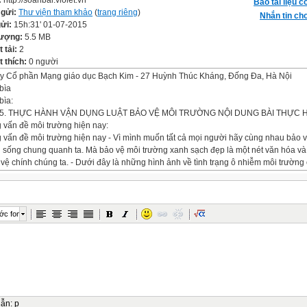
:
http://soanbai.violet.vn
Báo tài liệu c
 gửi:
Thư viện tham khảo
(
trang riêng
)
Nhắn tin cho
gửi:
15h:31' 01-07-2015
lượng:
5.5 MB
t tải:
2
 thích:
0 người
y Cổ phần Mạng giáo dục Bạch Kim - 27 Huỳnh Thúc Kháng, Đống Đa, Hà Nội
bìa
bìa:
65. THỰC HÀNH VẬN DỤNG LUẬT BẢO VỆ MÔI TRƯỜNG NỘI DUNG BÀI THỰC 
vấn đề môi trường hiện nay:
vấn đề môi trường hiện nay - Vì mình muốn tất cả mọi người hãy cùng nhau bảo 
 sống chung quanh ta. Mà bảo vệ môi trường xanh sạch đẹp là một nét văn hóa v
 vệ chính chúng ta. - Dưới đây là những hình ảnh về tình trạng ô nhiễm môi trường
ơi trên trái đất đã sưu tầm được trong vô vàn những hình ảnh còn đang tồn tại ... h
ột ngày không xa, tình trạng này sẽ chỉ còn xuất hiện trong những hình ảnh mà thôi
inh họa:
inh họa:
ớc font
inh họa:
inh họa:
inh họa:
inh họa:
 môi trường:
úng ta đã biết hiện nay môi trường đang bị ô nhiễm trầm trọng, để bảo vệ môi trư
ớc đã ban hành luật bảo vệ môi trường, để thực hiện tốt luật bảo vệ môi trường, 
dẫn
:
p