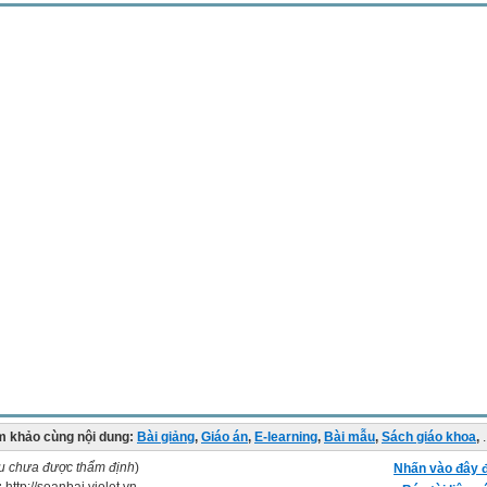
 khảo cùng nội dung:
Bài giảng
,
Giáo án
,
E-learning
,
Bài mẫu
,
Sách giáo khoa
,
.
ệu chưa được thẩm định
)
Nhấn vào đây đ