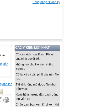
Đăng nhập / Đăng ký
CÁC Ý KIẾN MỚI NHẤT
Cô cần kích hoạt Flash Player
 liệu
của trình duyệt để...
ng dẫn
không mở cho file trình chiếu
được...
Cô tải về và cần phải giải nén file
rar...
giảng lên
Tải về không mở được file như
trên web...
Xem thêm hướng dẫn cách dùng
thư viện tại ...
Chào bạn, bạn xem kĩ lại xem khi