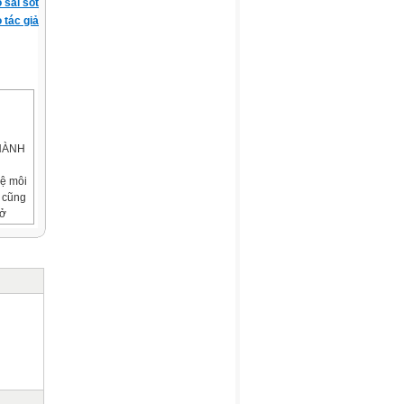
ó sai sót
 tác giả
HÀNH
vệ môi
à cũng
 ở
y vọng
...
ờng
nhưng