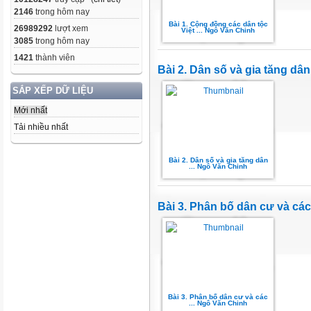
2146
trong hôm nay
Bài 1. Cộng đồng các dân tộc
26989292
lượt xem
Việt ... Ngô Văn Chinh
3085
trong hôm nay
1421
thành viên
Bài 2. Dân số và gia tăng dân
SẮP XẾP DỮ LIỆU
Mới nhất
Tải nhiều nhất
Bài 2. Dân số và gia tăng dân
... Ngô Văn Chinh
Bài 3. Phân bố dân cư và các
Bài 3. Phân bố dân cư và các
... Ngô Văn Chinh