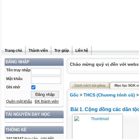
Trang chủ
Thành viên
Trợ giúp
Liên hệ
ĐĂNG NHẬP
Chào mừng quý vị đến với websit
Tên truy nhập
Mật khẩu
Danh sách bài giảng
Mục lục SGK củ
Ghi nhớ
Gốc
>
THCS (Chương trình cũ)
Quên mật khẩu
ĐK thành viên
Bài 1. Cộng đồng các dân tộ
TÀI NGUYÊN DẠY HỌC
THỐNG KÊ
10128247
truy cập (
chi tiết
)