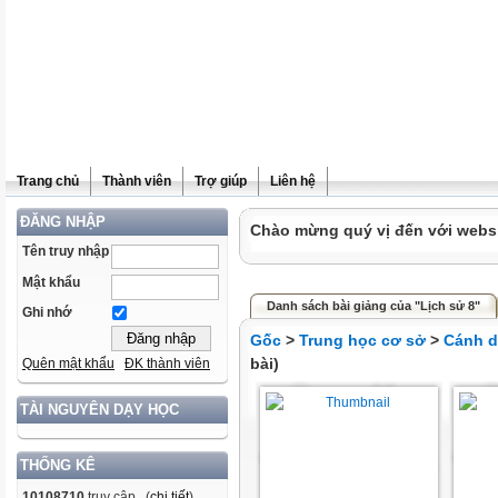
Trang chủ
Thành viên
Trợ giúp
Liên hệ
ĐĂNG NHẬP
Chào mừng quý vị đến với websit
Tên truy nhập
Mật khẩu
Danh sách bài giảng của "Lịch sử 8"
Ghi nhớ
Gốc
>
Trung học cơ sở
>
Cánh d
bài)
Quên mật khẩu
ĐK thành viên
TÀI NGUYÊN DẠY HỌC
THỐNG KÊ
10108710
truy cập (
chi tiết
)