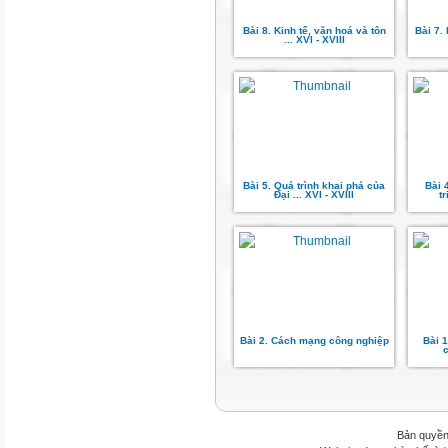
Bài 8. Kinh tế, văn hoá và tôn
Bài 7.
... XVI - XVIII
Bài 5. Quá trình khai phá của
Bài 
Đại ... XVI - XVIII
t
Bài 2. Cách mạng công nghiệp
Bài 
c
Bản quyền