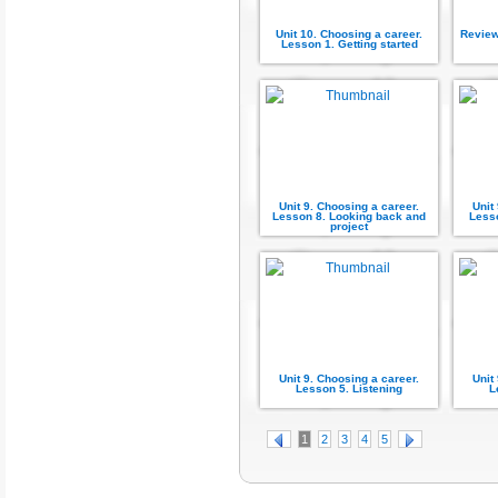
Unit 10. Choosing a career.
Review 
Lesson 1. Getting started
Unit 9. Choosing a career.
Unit
Lesson 8. Looking back and
Less
project
Unit 9. Choosing a career.
Unit
Lesson 5. Listening
L
1
2
3
4
5