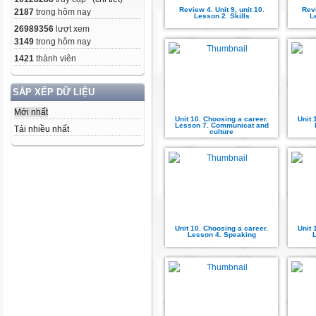
Review 4. Unit 9, unit 10.
Revi
2187
trong hôm nay
Lesson 2. Skills
L
26989356
lượt xem
3149
trong hôm nay
1421
thành viên
SẮP XẾP DỮ LIỆU
Mới nhất
Unit 10. Choosing a career.
Unit 
Lesson 7. Communicat and
Tải nhiều nhất
culture
Unit 10. Choosing a career.
Unit 
Lesson 4. Speaking
L