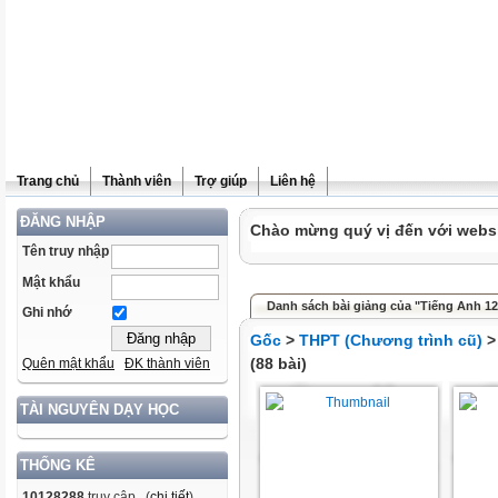
Trang chủ
Thành viên
Trợ giúp
Liên hệ
ĐĂNG NHẬP
Chào mừng quý vị đến với websit
Tên truy nhập
Mật khẩu
Danh sách bài giảng của "Tiếng Anh 12
Ghi nhớ
Gốc
>
THPT (Chương trình cũ)
(88 bài)
Quên mật khẩu
ĐK thành viên
TÀI NGUYÊN DẠY HỌC
THỐNG KÊ
10128288
truy cập (
chi tiết
)