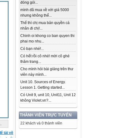
đóng gói...
mình đã mua về với giá 5000
nhưng không thể...
Thế thì chị mua bản quyền cá
nhân đi chị!...
Chinh oi khong co ban quyen thi
phai mo nhu...
Có bạn nhé!...
Có hết rồi cô nhé! mời cô ghé
thăm trang...
Cho mình hỏi bài giảng trên thư
viên này mình...
Unit 10. Sources of Energy.
Lesson 1. Getting started...
Có Unit 9, unit 10, Unit11, Unit 12
không Violet.vn?...
THÀNH VIÊN TRỰC TUYẾN
22 khách và 0 thành viên
..
ể tải về