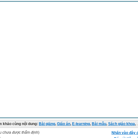
 khảo cùng nội dung:
Bài giảng
,
Giáo án
,
E-learning
,
Bài mẫu
,
Sách giáo khoa
,
.
ệu chưa được thẩm định
)
Nhấn vào đây đ