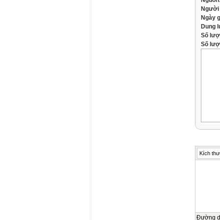
Nguồn
Người
Ngày 
Dung 
Số lượ
Số lượt
Kích thư
Đường 