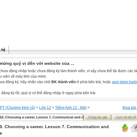
n hệ
mừng quý vị đến với website của ...
chưa đăng nhập hoặc chưa đăng ký làm thành viên, vì vậy chưa thể tải được các tài
ư viện về máy tính của mình.
ưa đăng ký, hãy nhấn vào chữ
ĐK thành viên
ở phía bên trái, hoặc
xem phim hướ
đăng ký rồi, quý vị có thể đăng nhập ở ngay phía bên trái.
PT (Chương trình cũ)
>
Lớp 12
>
Tiếng Anh 12 - Mới
>
Đưa bài 
 10. Choosing a career. Lesson 7. Communicat and culture
Cùng tác giả
Lịch sử tải về
10. Choosing a career. Lesson 7. Communication and
re