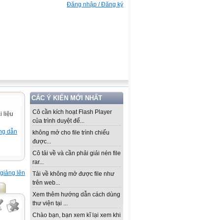
Đăng nhập / Đăng ký
CÁC Ý KIẾN MỚI NHẤT
Cô cần kích hoạt Flash Player
 liệu
của trình duyệt để...
ng dẫn
không mở cho file trình chiếu
được...
Cô tải về và cần phải giải nén file
rar...
giảng lên
Tải về không mở được file như
trên web...
Xem thêm hướng dẫn cách dùng
thư viện tại ...
Chào bạn, bạn xem kĩ lại xem khi