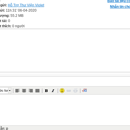
:
Báo tài liệu c
 gửi:
Hỗ Trợ Thư Viện Violet
Nhắn tin cho
gửi:
11h:31' 06-04-2020
lượng:
55.2 MB
t tải:
0
 thích:
0 người
ớc font
dẫn
:
p