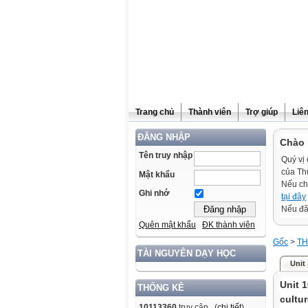
Trang chủ
Thành viên
Trợ giúp
Liê
ĐĂNG NHẬP
Chào 
Tên truy nhập
Quý vị 
của Th
Mật khẩu
Nếu ch
Ghi nhớ
tại đây
Nếu đã 
Quên mật khẩu
ĐK thành viên
Gốc
>
TH
TÀI NGUYÊN DẠY HỌC
Unit
Unit 
THỐNG KÊ
cultu
10113360
truy cập (
chi tiết
)