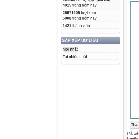
4015
trong hôm nay
26971605
lượt xem
5008
trong hôm nay
1421
thành viên
SẮP XẾP DỮ LIỆU
Mới nhất
Tải nhiều nhất
Tham
(
Tài li