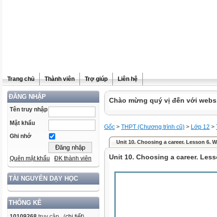
Trang chủ
Thành viên
Trợ giúp
Liên hệ
ĐĂNG NHẬP
Chào mừng quý vị đến với websit
Tên truy nhập
Mật khẩu
Gốc
>
THPT (Chương trình cũ)
>
Lớp 12
>
Ghi nhớ
Unit 10. Choosing a career. Lesson 6. W
Unit 10. Choosing a career. Less
Quên mật khẩu
ĐK thành viên
TÀI NGUYÊN DẠY HỌC
THỐNG KÊ
10109268
truy cập (
chi tiết
)