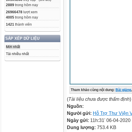
2889
trong hôm nay
26966478
lượt xem
4005
trong hôm nay
1421
thành viên
SẮP XẾP DỮ LIỆU
Mới nhất
Tải nhiều nhất
Tham khảo cùng nội dung:
Bài giảng
,
(
Tài liệu chưa được thẩm định
)
Nguồn:
Người gửi:
Hỗ Trợ Thư Viện V
Ngày gửi:
11h:31' 06-04-2020
Dung lượng:
753.4 KB