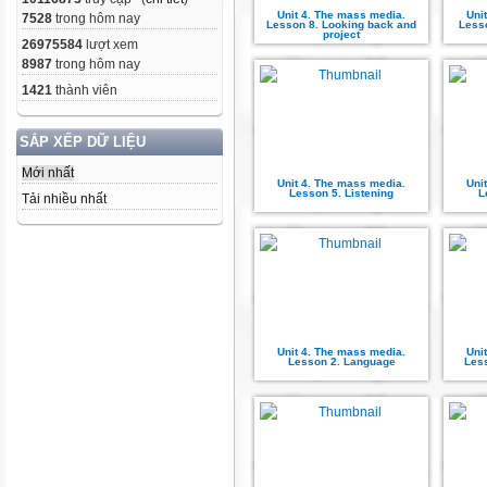
Unit 4. The mass media.
Uni
7528
trong hôm nay
Lesson 8. Looking back and
Less
project
26975584
lượt xem
8987
trong hôm nay
1421
thành viên
SẮP XẾP DỮ LIỆU
Mới nhất
Unit 4. The mass media.
Uni
Lesson 5. Listening
L
Tải nhiều nhất
Unit 4. The mass media.
Uni
Lesson 2. Language
Less