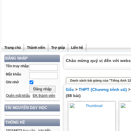
Trang chủ
Thành viên
Trợ giúp
Liên hệ
ĐĂNG NHẬP
Chào mừng quý vị đến với websit
Tên truy nhập
Mật khẩu
Danh sách bài giảng của "Tiếng Anh 12
Ghi nhớ
Gốc
>
THPT (Chương trình cũ)
(88 bài)
Quên mật khẩu
ĐK thành viên
TÀI NGUYÊN DẠY HỌC
THỐNG KÊ
10116873
truy cập (
chi tiết
)