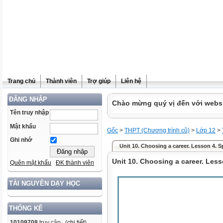
Trang chủ
Thành viên
Trợ giúp
Liên hệ
ĐĂNG NHẬP
Chào mừng quý vị đến với websit
Tên truy nhập
Mật khẩu
Gốc
>
THPT (Chương trình cũ)
>
Lớp 12
>
Ghi nhớ
Unit 10. Choosing a career. Lesson 4. 
Unit 10. Choosing a career. Les
Quên mật khẩu
ĐK thành viên
TÀI NGUYÊN DẠY HỌC
THỐNG KÊ
10109708
truy cập (
chi tiết
)