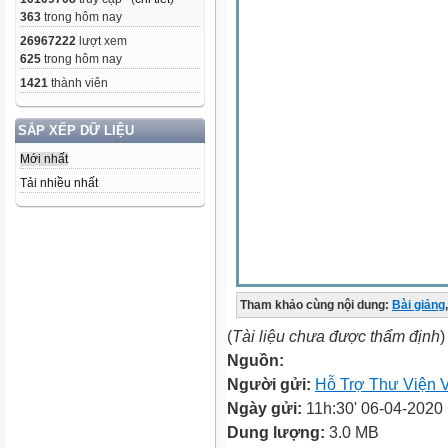
363
trong hôm nay
26967222
lượt xem
625
trong hôm nay
1421
thành viên
SẮP XẾP DỮ LIỆU
Mới nhất
Tải nhiều nhất
Tham khảo cùng nội dung:
Bài giảng
,
(
Tài liệu chưa được thẩm định
)
Nguồn:
Người gửi:
Hỗ Trợ Thư Viện V
Ngày gửi:
11h:30' 06-04-2020
Dung lượng:
3.0 MB