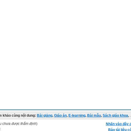
 khảo cùng nội dung:
Bài giảng
,
Giáo án
,
E-learning
,
Bài mẫu
,
Sách giáo khoa
,
.
ệu chưa được thẩm định
)
Nhấn vào đây đ
:
Báo tài liệu c