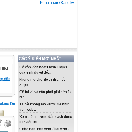
Đăng nhập / Đăng ký
CÁC Ý KIẾN MỚI NHẤT
Cô cần kích hoạt Flash Player
 liệu
của trình duyệt để...
ng dẫn
không mở cho file trình chiếu
được...
Cô tải về và cần phải giải nén file
rar...
giảng lên
Tải về không mở được file như
trên web...
Xem thêm hướng dẫn cách dùng
thư viện tại ...
Chào bạn, bạn xem kĩ lại xem khi