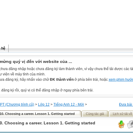
n hệ
mừng quý vị đến với website của ...
chưa đăng nhập hoặc chưa đăng ký làm thành viên, vì vậy chưa thể tải được các tài
ư viện về máy tính của mình.
ưa đăng ký, hãy nhấn vào chữ
ĐK thành viên
ở phía bên trái, hoặc
xem phim hướ
đăng ký rồi, quý vị có thể đăng nhập ở ngay phía bên trái.
PT (Chương trình cũ)
>
Lớp 12
>
Tiếng Anh 12 - Mới
>
Đưa bài 
 10. Choosing a career. Lesson 1. Getting started
Cùng tác giả
Lịch sử tải về
0. Choosing a career. Lesson 1. Getting started