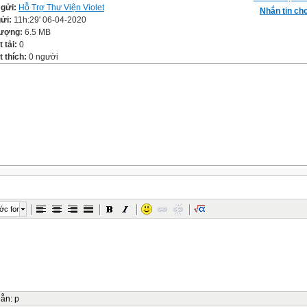
 gửi:
Hỗ Trợ Thư Viện Violet
Nhắn tin cho
gửi:
11h:29' 06-04-2020
lượng:
6.5 MB
t tải:
0
 thích:
0 người
ớc font
dẫn
:
p