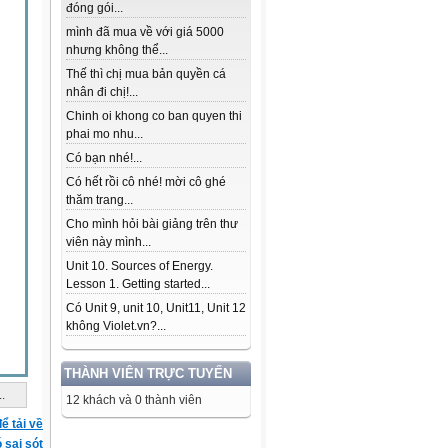
đóng gói...
mình đã mua về với giá 5000
nhưng không thể...
Thế thì chị mua bản quyền cá
nhân đi chị!...
Chinh oi khong co ban quyen thi
phai mo nhu...
Có bạn nhé!...
Có hết rồi cô nhé! mời cô ghé
thăm trang...
Cho mình hỏi bài giảng trên thư
viên này mình...
Unit 10. Sources of Energy.
Lesson 1. Getting started...
Có Unit 9, unit 10, Unit11, Unit 12
không Violet.vn?...
THÀNH VIÊN TRỰC TUYẾN
..
12 khách và 0 thành viên
ể tải về
ó sai sót