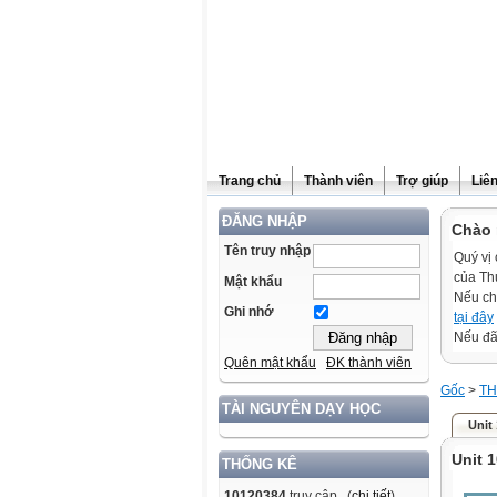
Trang chủ
Thành viên
Trợ giúp
Liê
ĐĂNG NHẬP
Chào 
Tên truy nhập
Quý vị 
của Th
Mật khẩu
Nếu ch
Ghi nhớ
tại đây
Nếu đã 
Quên mật khẩu
ĐK thành viên
Gốc
>
TH
TÀI NGUYÊN DẠY HỌC
Unit
Unit 1
THỐNG KÊ
10120384
truy cập (
chi tiết
)