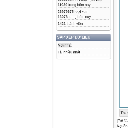
11039
trong hôm nay
26979675
lượt xem
13078
trong hôm nay
1421
thành viên
SẮP XẾP DỮ LIỆU
Mới nhất
Tải nhiều nhất
Tham
(
Tài li
Nguồn