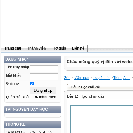
Trang chủ
Thành viên
Trợ giúp
Liên hệ
ĐĂNG NHẬP
Chào mừng quý vị đến với websit
Tên truy nhập
Mật khẩu
Gốc
>
Mầm non
>
Lớp 5 tuổi
>
Tiếng Anh
>
Ghi nhớ
Bài 1: Học chữ cái
Bài 1: Học chữ cái
Quên mật khẩu
ĐK thành viên
TÀI NGUYÊN DẠY HỌC
THỐNG KÊ
10108972
truy cập (
chi tiết
)