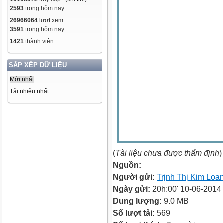
2593
trong hôm nay
26966064
lượt xem
3591
trong hôm nay
1421
thành viên
SẮP XẾP DỮ LIỆU
Mới nhất
Tải nhiều nhất
(
Tài liệu chưa được thẩm định
)
Nguồn:
Người gửi:
Trịnh Thị Kim Loa
Ngày gửi:
20h:00' 10-06-2014
Dung lượng:
9.0 MB
Số lượt tải:
569