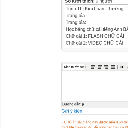
Số lượt thích:
0 người
Trịnh Thị Kim Loan - Trường
Trang bìa
Trang bìa:
Học bảng chữ cái tiếng Anh BÀ
Chữ cái 1: FLASH CHỮ CÁI
Chữ cái 2: VIDEO CHỮ CÁI
Hát chữ cái: BÉ HÁT CHỮ CÁ
Trò chơi 1: ĐẬP CHUỘT TÌM
Trò chơi 2: RÁP HÌNH
Kích thước font
Trò chơi 3: TÌM CHỮ CÁI G
Đường dẫn
:
p
Gửi ý kiến
↓ CHÚ Ý: Bài giảng này
được nén lại dưới
thị 1 file
trong số đó, đề nghị các thầy 