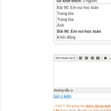
Số lượt thích:
0 người
Bài 90. Em vui học toán
Trang bìa
Trang bìa
Ảnh
Bài 90.
Em vui học toán
Khởi động
Khởi động
Ảnh
Ảnh
Kích thước font
Ảnh
Ảnh
Ảnh
Ảnh
Ảnh
Ảnh
Đường dẫn
:
p
Gửi ý kiến
KHỞI ĐỘNG
Video
↓ CHÚ Ý: Bài giảng này
được nén lại dưới
Luyện tập
1 file
trong số đó, đề nghị các thầy cô 