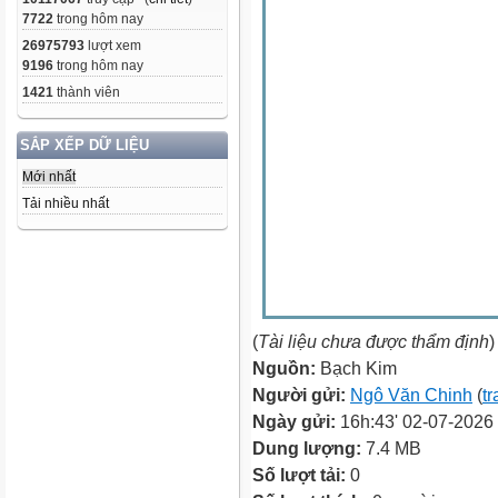
7722
trong hôm nay
26975793
lượt xem
9196
trong hôm nay
1421
thành viên
SẮP XẾP DỮ LIỆU
Mới nhất
Tải nhiều nhất
(
Tài liệu chưa được thẩm định
)
Nguồn:
Bạch Kim
Người gửi:
Ngô Văn Chinh
(
tr
Ngày gửi:
16h:43' 02-07-2026
Dung lượng:
7.4 MB
Số lượt tải:
0