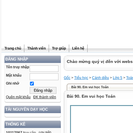
Trang chủ
Thành viên
Trợ giúp
Liên hệ
ĐĂNG NHẬP
Chào mừng quý vị đến với websit
Tên truy nhập
Mật khẩu
Gốc
>
Tiểu học
>
Cánh diều
>
Lớp 5
>
Toá
Ghi nhớ
Bài 90. Em vui học Toán
Bài 90. Em vui học Toán
Quên mật khẩu
ĐK thành viên
TÀI NGUYÊN DẠY HỌC
THỐNG KÊ
10117067
truy cập (
chi tiết
)