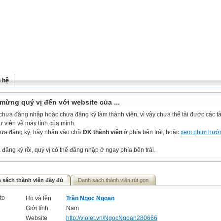
n hệ
mừng quý vị đến với website của ...
chưa đăng nhập hoặc chưa đăng ký làm thành viên, vì vậy chưa thể tải được các tài
ư viện về máy tính của mình.
ưa đăng ký, hãy nhấn vào chữ
ĐK thành viên
ở phía bên trái, hoặc
xem phim hướ
đăng ký rồi, quý vị có thể đăng nhập ở ngay phía bên trái.
 sách thành viên đầy đủ
Danh sách thành viên rút gọn
Họ và tên
Trần Ngọc Ngoan
Giới tính
Nam
Website
http://violet.vn/NgocNgoan280666