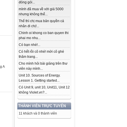
đóng gói...
mình đã mua về với giá 5000
nhưng không thể...
Thế thì chị mua bản quyền cá
nhân đi chị!...
Chinh oi khong co ban quyen thi
phai mo nhu...
Có bạn nhé!...
Có hết rồi cô nhé! mời cô ghé
thăm trang...
Cho mình hỏi bài giảng trên thư
g A
viên này mình...
Unit 10. Sources of Energy.
Lesson 1. Getting started...
Có Unit 9, unit 10, Unit11, Unit 12
không Violet.vn?...
THÀNH VIÊN TRỰC TUYẾN
11 khách và 0 thành viên