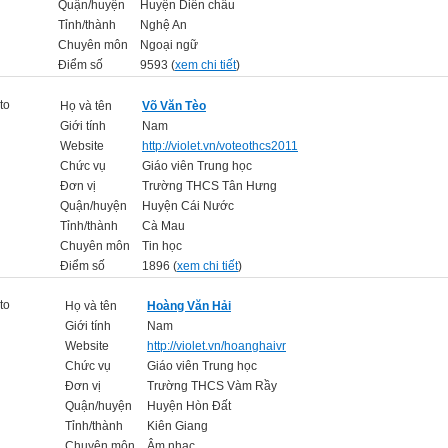
Quận/huyện
Huyện Diễn châu
Tỉnh/thành
Nghệ An
Chuyên môn
Ngoại ngữ
Điểm số
9593 (
xem chi tiết
)
Họ và tên
Võ Văn Tèo
Giới tính
Nam
Website
http://violet.vn/voteothcs2011
Chức vụ
Giáo viên Trung học
Đơn vị
Trường THCS Tân Hưng
Quận/huyện
Huyện Cái Nước
Tỉnh/thành
Cà Mau
Chuyên môn
Tin học
Điểm số
1896 (
xem chi tiết
)
Họ và tên
Hoàng Văn Hải
Giới tính
Nam
Website
http://violet.vn/hoanghaivr
Chức vụ
Giáo viên Trung học
Đơn vị
Trường THCS Vàm Rầy
Quận/huyện
Huyện Hòn Đất
Tỉnh/thành
Kiên Giang
Chuyên môn
Âm nhạc