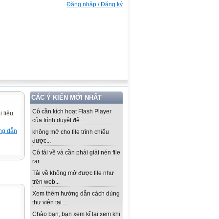
Đăng nhập / Đăng ký
CÁC Ý KIẾN MỚI NHẤT
Cô cần kích hoạt Flash Player
 liệu
của trình duyệt để...
ng dẫn
không mở cho file trình chiếu
được...
Cô tải về và cần phải giải nén file
rar...
Tải về không mở được file như
trên web...
Xem thêm hướng dẫn cách dùng
thư viện tại ...
Chào bạn, bạn xem kĩ lại xem khi