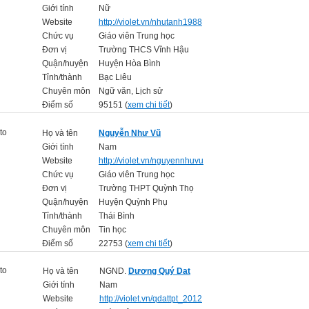
Giới tính
Nữ
Website
http://violet.vn/nhutanh1988
Chức vụ
Giáo viên Trung học
Đơn vị
Trường THCS Vĩnh Hậu
Quận/huyện
Huyện Hòa Bình
Tỉnh/thành
Bạc Liêu
Chuyên môn
Ngữ văn, Lịch sử
Điểm số
95151 (
xem chi tiết
)
Họ và tên
Nguyễn Như Vũ
Giới tính
Nam
Website
http://violet.vn/nguyennhuvu
Chức vụ
Giáo viên Trung học
Đơn vị
Trường THPT Quỳnh Thọ
Quận/huyện
Huyện Quỳnh Phụ
Tỉnh/thành
Thái Bình
Chuyên môn
Tin học
Điểm số
22753 (
xem chi tiết
)
Họ và tên
NGND.
Dương Quý Dat
Giới tính
Nam
Website
http://violet.vn/qdattpt_2012