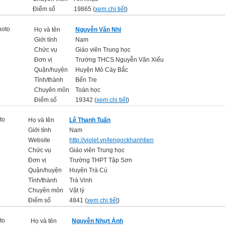
Điểm số
19865 (
xem chi tiết
)
Họ và tên
Nguyễn Văn Nhỉ
Giới tính
Nam
Chức vụ
Giáo viên Trung học
Đơn vị
Trường THCS Nguyễn Văn Xiếu
Quận/huyện
Huyện Mỏ Cày Bắc
Tỉnh/thành
Bến Tre
Chuyên môn
Toán học
Điểm số
19342 (
xem chi tiết
)
Họ và tên
Lê Thanh Tuấn
Giới tính
Nam
Website
http://violet.vn/lengockhanhtien
Chức vụ
Giáo viên Trung học
Đơn vị
Trường THPT Tập Sơn
Quận/huyện
Huyện Trà Cú
Tỉnh/thành
Trà Vinh
Chuyên môn
Vật lý
Điểm số
4841 (
xem chi tiết
)
Họ và tên
Nguyễn Nhựt Ảnh