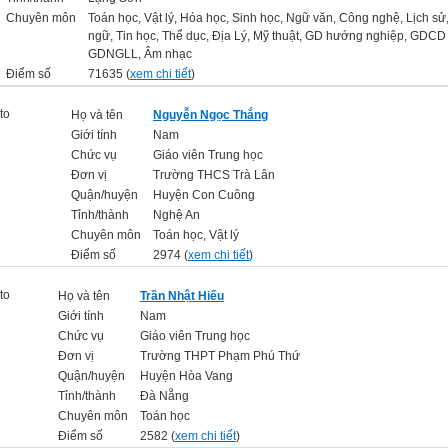
Chuyên môn
Toán học, Vật lý, Hóa học, Sinh học, Ngữ văn, Công nghệ, Lịch sử
ngữ, Tin học, Thể dục, Địa Lý, Mỹ thuật, GD hướng nghiệp, GDCD 
GDNGLL, Âm nhạc
Điểm số
71635 (
xem chi tiết
)
Họ và tên
Nguyễn Ngọc Thắng
Giới tính
Nam
Chức vụ
Giáo viên Trung học
Đơn vị
Trường THCS Trà Lân
Quận/huyện
Huyện Con Cuông
Tỉnh/thành
Nghệ An
Chuyên môn
Toán học, Vật lý
Điểm số
2974 (
xem chi tiết
)
Họ và tên
Trần Nhật Hiếu
Giới tính
Nam
Chức vụ
Giáo viên Trung học
Đơn vị
Trường THPT Phạm Phú Thứ
Quận/huyện
Huyện Hòa Vang
Tỉnh/thành
Đà Nẵng
Chuyên môn
Toán học
Điểm số
2582 (
xem chi tiết
)