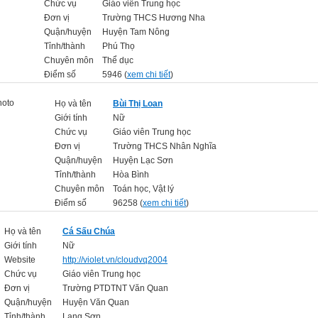
Chức vụ
Giáo viên Trung học
Đơn vị
Trường THCS Hương Nha
Quận/huyện
Huyện Tam Nông
Tỉnh/thành
Phú Thọ
Chuyên môn
Thể dục
Điểm số
5946 (
xem chi tiết
)
Họ và tên
Bùi Thị Loan
Giới tính
Nữ
Chức vụ
Giáo viên Trung học
Đơn vị
Trường THCS Nhân Nghĩa
Quận/huyện
Huyện Lạc Sơn
Tỉnh/thành
Hòa Bình
Chuyên môn
Toán học, Vật lý
Điểm số
96258 (
xem chi tiết
)
Họ và tên
Cá Sấu Chúa
Giới tính
Nữ
Website
http://violet.vn/cloudvq2004
Chức vụ
Giáo viên Trung học
Đơn vị
Trường PTDTNT Văn Quan
Quận/huyện
Huyện Văn Quan
Tỉnh/thành
Lạng Sơn