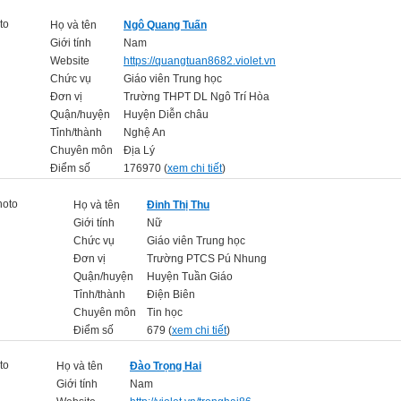
Họ và tên
Ngô Quang Tuấn
Giới tính
Nam
Website
https://quangtuan8682.violet.vn
Chức vụ
Giáo viên Trung học
Đơn vị
Trường THPT DL Ngô Trí Hòa
Quận/huyện
Huyện Diễn châu
Tỉnh/thành
Nghệ An
Chuyên môn
Địa Lý
Điểm số
176970 (
xem chi tiết
)
Họ và tên
Đinh Thị Thu
Giới tính
Nữ
Chức vụ
Giáo viên Trung học
Đơn vị
Trường PTCS Pú Nhung
Quận/huyện
Huyện Tuần Giáo
Tỉnh/thành
Điện Biên
Chuyên môn
Tin học
Điểm số
679 (
xem chi tiết
)
Họ và tên
Đào Trọng Hai
Giới tính
Nam