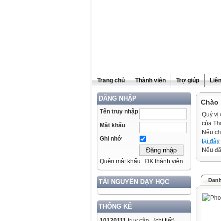
Trang chủ
Thành viên
Trợ giúp
Liê
ĐĂNG NHẬP
Chào 
Tên truy nhập
Quý vị 
của Th
Mật khẩu
Nếu ch
Ghi nhớ
tại đây
Nếu đã 
Quên mật khẩu
ĐK thành viên
Danh
TÀI NGUYÊN DẠY HỌC
THỐNG KÊ
10120111
truy cập (
chi tiết
)