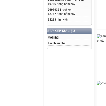
10766
trong hôm nay
26979364
lượt xem
12767
trong hôm nay
1421
thành viên
SẮP XẾP DỮ LIỆU
Mới nhất
Tải nhiều nhất