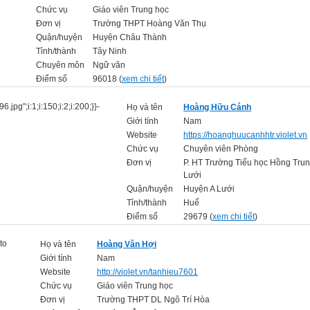
Chức vụ
Giáo viên Trung học
Đơn vị
Trường THPT Hoàng Văn Thụ
Quận/huyện
Huyện Châu Thành
Tỉnh/thành
Tây Ninh
Chuyên môn
Ngữ văn
Điểm số
96018 (
xem chi tiết
)
Họ và tên
Hoàng Hữu Cánh
Giới tính
Nam
Website
https://hoanghuucanhhtr.violet.vn
Chức vụ
Chuyên viên Phòng
Đơn vị
P. HT Trường Tiểu học Hồng Trun
Lưới
Quận/huyện
Huyện A Lưới
Tỉnh/thành
Huế
Điểm số
29679 (
xem chi tiết
)
Họ và tên
Hoàng Văn Hợi
Giới tính
Nam
Website
http://violet.vn/tanhieu7601
Chức vụ
Giáo viên Trung học
Đơn vị
Trường THPT DL Ngô Trí Hòa