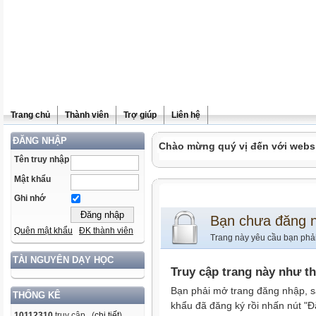
Trang chủ
Thành viên
Trợ giúp
Liên hệ
ĐĂNG NHẬP
Chào mừng quý vị đến với websit
Tên truy nhập
Mật khẩu
Ghi nhớ
Bạn chưa đăng 
Quên mật khẩu
ĐK thành viên
Trang này yêu cầu bạn phả
TÀI NGUYÊN DẠY HỌC
Truy cập trang này như t
Bạn phải mở trang đăng nhập, s
THỐNG KÊ
khẩu đã đăng ký rồi nhấn nút "Đ
10112310
truy cập (
chi tiết
)