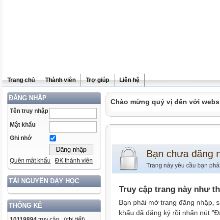
Trang chủ
Thành viên
Trợ giúp
Liên hệ
ĐĂNG NHẬP
Chào mừng quý vị đến với websit
Tên truy nhập
Mật khẩu
Ghi nhớ
Bạn chưa đăng 
Quên mật khẩu
ĐK thành viên
Trang này yêu cầu bạn phả
TÀI NGUYÊN DẠY HỌC
Truy cập trang này như t
Bạn phải mở trang đăng nhập, s
THỐNG KÊ
khẩu đã đăng ký rồi nhấn nút "Đ
10119894
truy cập (
chi tiết
)