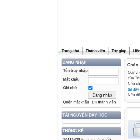
Trang chủ
Thành viên
Trợ giúp
Liê
ĐĂNG NHẬP
Chào 
Tên truy nhập
Quý vị 
của Th
Mật khẩu
Nếu ch
Ghi nhớ
tại đây
Nếu đã 
Quên mật khẩu
ĐK thành viên
TÀI NGUYÊN DẠY HỌC
THỐNG KÊ
10112428
truy cập (
chi tiết
)