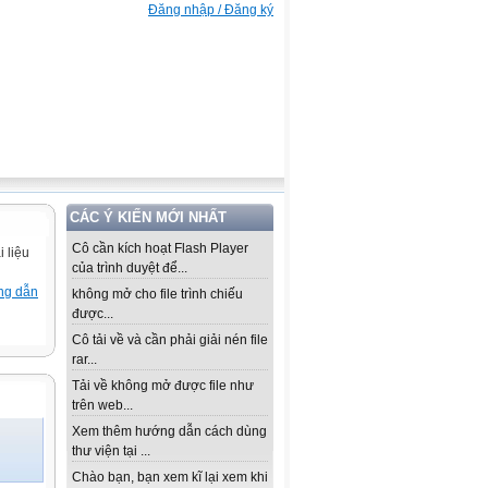
Đăng nhập / Đăng ký
CÁC Ý KIẾN MỚI NHẤT
Cô cần kích hoạt Flash Player
 liệu
của trình duyệt để...
ng dẫn
không mở cho file trình chiếu
được...
Cô tải về và cần phải giải nén file
rar...
Tải về không mở được file như
trên web...
Xem thêm hướng dẫn cách dùng
thư viện tại ...
Chào bạn, bạn xem kĩ lại xem khi