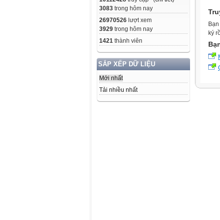
3083
trong hôm nay
Tru
26970526
lượt xem
Bạn 
3929
trong hôm nay
ký r
1421
thành viên
Bạn
SẮP XẾP DỮ LIỆU
Mới nhất
Tải nhiều nhất