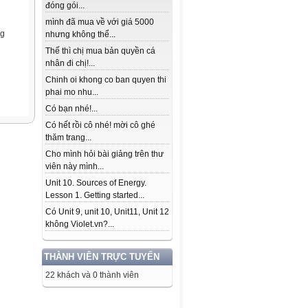
đóng gói...
mình đã mua về với giá 5000
ng
nhưng không thể...
Thế thì chị mua bản quyền cá
nhân đi chị!...
Chinh oi khong co ban quyen thi
phai mo nhu...
Có bạn nhé!...
Có hết rồi cô nhé! mời cô ghé
thăm trang...
Cho mình hỏi bài giảng trên thư
viên này mình...
Unit 10. Sources of Energy.
Lesson 1. Getting started...
Có Unit 9, unit 10, Unit11, Unit 12
không Violet.vn?...
THÀNH VIÊN TRỰC TUYẾN
22 khách và 0 thành viên