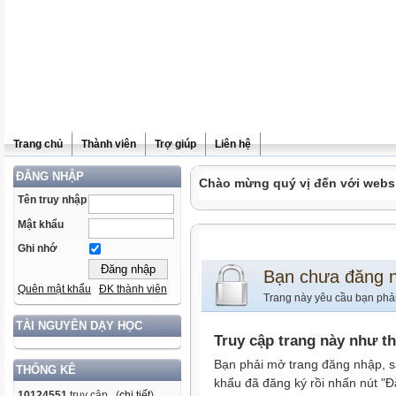
Trang chủ
Thành viên
Trợ giúp
Liên hệ
ĐĂNG NHẬP
Chào mừng quý vị đến với websit
Tên truy nhập
Mật khẩu
Ghi nhớ
Bạn chưa đăng 
Quên mật khẩu
ĐK thành viên
Trang này yêu cầu bạn phả
TÀI NGUYÊN DẠY HỌC
Truy cập trang này như t
Bạn phải mở trang đăng nhập, s
THỐNG KÊ
khẩu đã đăng ký rồi nhấn nút "Đ
10124551
truy cập (
chi tiết
)