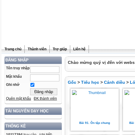
Trang chủ
Thành viên
Trợ giúp
Liên hệ
ĐĂNG NHẬP
Chào mừng quý vị đến với websit
Tên truy nhập
Mật khẩu
Gốc
>
Tiểu học
>
Cánh diều
>
Lớ
Ghi nhớ
Quên mật khẩu
ĐK thành viên
TÀI NGUYÊN DẠY HỌC
Bài 91. Ôn tập chung
Bài
THỐNG KÊ
10117294
truy cập (
chi tiết
)