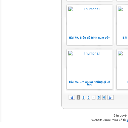
Bài 79. Biểu đồ hình quạt tròn
Bài
Bài 76. Em ôn lại những gì đã
học
1
2
3
4
5
6
Bản quyền
Website được thừa kế từ