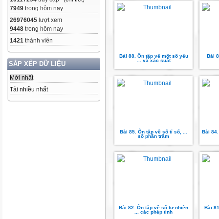
7949
trong hôm nay
26976045
lượt xem
9448
trong hôm nay
1421
thành viên
Bài 88. Ôn tập về một số yếu
Bài 8
... và xác suất
SẮP XẾP DỮ LIỆU
Mới nhất
Tải nhiều nhất
Bài 85. Ôn tập về số tỉ số, ...
Bài 84.
số phần trăm
Bài 82. Ôn tập về số tự nhiên
Bài 81
... các phép tính