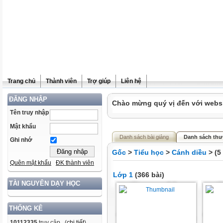
Trang chủ
Thành viên
Trợ giúp
Liên hệ
ĐĂNG NHẬP
Chào mừng quý vị đến với websit
Tên truy nhập
Mật khẩu
Danh sách bài giảng
Danh sách thư
Ghi nhớ
Gốc
>
Tiểu học
>
Cánh diều
> (5
Quên mật khẩu
ĐK thành viên
Lớp 1
(366 bài)
TÀI NGUYÊN DẠY HỌC
THỐNG KÊ
10112335
truy cập (
chi tiết
)