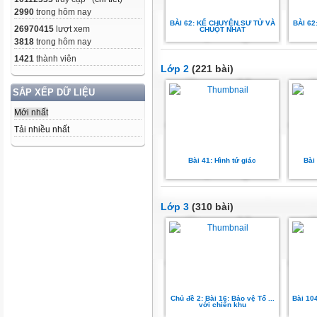
2990
trong hôm nay
BÀI 62: KỂ CHUYỆN SƯ TỬ VÀ
BÀI 62
26970415
lượt xem
CHUỘT NHẮT
3818
trong hôm nay
1421
thành viên
Lớp 2
(221 bài)
SẮP XẾP DỮ LIỆU
Mới nhất
Tải nhiều nhất
Bài 41: Hình tứ giác
Bài
Lớp 3
(310 bài)
Chủ đề 2: Bài 16: Bảo vệ Tổ ...
Bài 104
với chiến khu