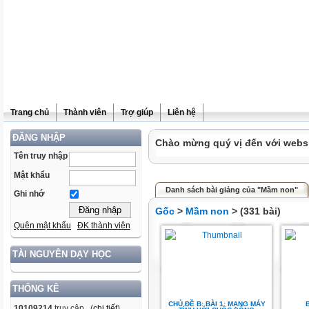
Trang chủ
Thành viên
Trợ giúp
Liên hệ
ĐĂNG NHẬP
Chào mừng quý vị đến với websit
Tên truy nhập
Mật khẩu
Danh sách bài giảng của "Mầm non"
Ghi nhớ
Gốc
>
Mầm non
> (331 bài)
Quên mật khẩu
ĐK thành viên
TÀI NGUYÊN DẠY HỌC
THỐNG KÊ
CHỦ ĐỀ B: BÀI 1: MẠNG MÁY
B
10109214
truy cập (
chi tiết
)