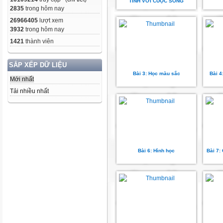
TÍNH VỚI CUỘC SỐNG
2835
trong hôm nay
26966405
lượt xem
3932
trong hôm nay
1421
thành viên
SẮP XẾP DỮ LIỆU
Bài 3: Học màu sắc
Bài 4
Mới nhất
Tải nhiều nhất
Bài 6: Hình học
Bài 7: