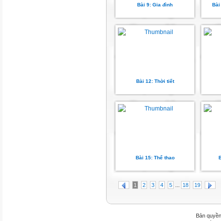
Bài 9: Gia đình
Bài
Bài 12: Thời tiết
Bài 15: Thể thao
B
...
1
2
3
4
5
18
19
Bản quyền