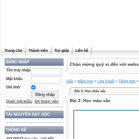
Trang chủ
Thành viên
Trợ giúp
Liên hệ
ĐĂNG NHẬP
Chào mừng quý vị đến với websit
Tên truy nhập
Mật khẩu
Gốc
>
Mầm non
>
Lớp 5 tuổi
>
Tiếng Anh
>
Ghi nhớ
Bài 3: Học màu sắc
Bài 3: Học màu sắc
Quên mật khẩu
ĐK thành viên
TÀI NGUYÊN DẠY HỌC
THỐNG KÊ
10125537
truy cập (
chi tiết
)