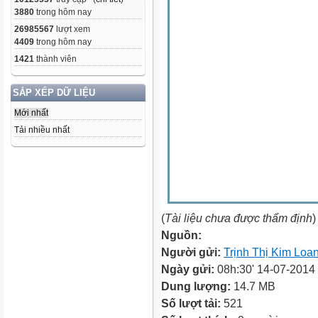
3880
trong hôm nay
26985567
lượt xem
4409
trong hôm nay
1421
thành viên
SẮP XẾP DỮ LIỆU
Mới nhất
Tải nhiều nhất
(
Tài liệu chưa được thẩm định
)
Nguồn:
Người gửi:
Trịnh Thị Kim Loa
Ngày gửi:
08h:30' 14-07-2014
Dung lượng:
14.7 MB
Số lượt tải:
521