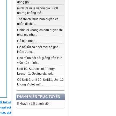
đóng gói...
mình đã mua về với giá 5000
nhưng không thể...
Thế thì chị mua bản quyền cá
nhân đi chị!...
Chinh oi khong co ban quyen thi
phai mo nhu...
Có bạn nhé!...
Có hết rồi cô nhé! mời cô ghé
thăm trang...
Cho mình hỏi bài giảng trên thư
viên này mình...
Unit 10. Sources of Energy.
Lesson 1. Getting started...
Có Unit 9, unit 10, Unit11, Unit 12
không Violet.vn?...
THÀNH VIÊN TRỰC TUYẾN
ể tải về
8 khách và 0 thành viên
ó sai sót
 tác giả