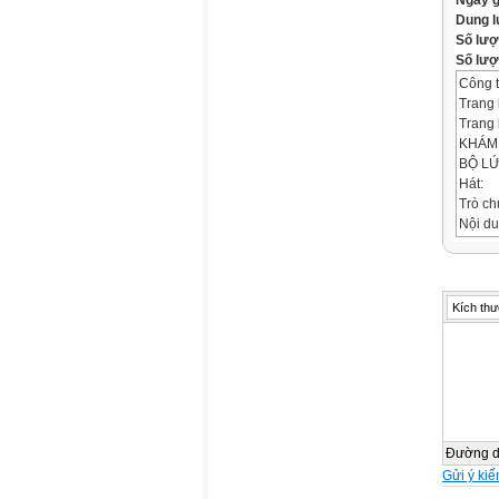
Ngày 
Dung 
Số lượ
Số lượt
Công t
Trang 
Trang 
KHÁM 
BỘ LỨ
Hát:
Trò ch
Nội d
Khám 
PhÇn 
Quan s
Xe đạp
Kích thư
Xe đạp
Ô tô:
Xe buý
Ô tô tả
Hình ả
Tàu hỏ
Trò ch
Đường 
Phần b
Gửi ý kiế
Xem p