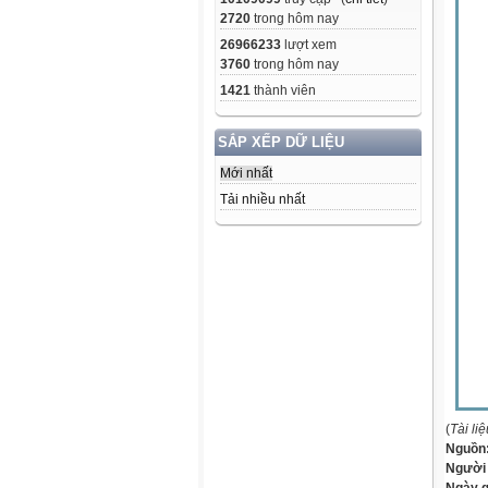
2720
trong hôm nay
26966233
lượt xem
3760
trong hôm nay
1421
thành viên
SẮP XẾP DỮ LIỆU
Mới nhất
Tải nhiều nhất
(
Tài li
Nguồn
Người