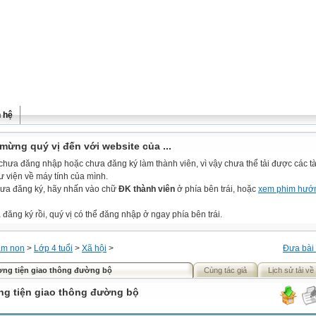
n hệ
mừng quý vị đến với website của ...
chưa đăng nhập hoặc chưa đăng ký làm thành viên, vì vậy chưa thể tải được các tài
ư viện về máy tính của mình.
ưa đăng ký, hãy nhấn vào chữ
ĐK thành viên
ở phía bên trái, hoặc
xem phim hướ
đăng ký rồi, quý vị có thể đăng nhập ở ngay phía bên trái.
m non
>
Lớp 4 tuổi
>
Xã hội
>
Đưa bài 
ng tiện giao thông đường bộ
Cùng tác giả
Lịch sử tải về
g tiện giao thông đường bộ