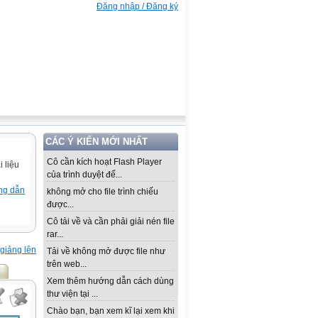
Đăng nhập / Đăng ký
CÁC Ý KIẾN MỚI NHẤT
Cô cần kích hoạt Flash Player
 liệu
của trình duyệt để...
ng dẫn
không mở cho file trình chiếu
được...
Cô tải về và cần phải giải nén file
rar...
giảng lên
Tải về không mở được file như
trên web...
Xem thêm hướng dẫn cách dùng
thư viện tại ...
Chào bạn, bạn xem kĩ lại xem khi