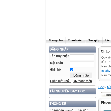
Trang chủ
Thành viên
Trợ giúp
Liê
ĐĂNG NHẬP
Chào 
Tên truy nhập
Quý vị 
của Th
Mật khẩu
Nếu ch
Ghi nhớ
tại đây
Nếu đã 
Quên mật khẩu
ĐK thành viên
Gốc
>
Mầ
TÀI NGUYÊN DẠY HỌC
Phươ
Phươn
THỐNG KÊ
10109099
truy cập (
chi tiết
)