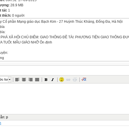
gửi:
09h:52' 17-09-2015
lượng:
28.9 MB
t tải:
1
 thích:
0 người
y Cổ phần Mạng giáo dục Bạch Kim - 27 Huỳnh Thúc Kháng, Đống Đa, Hà Nội
bìa
bìa:
PHÁ XÃ HỘI CHỦ ĐIỂM: GIAO THÔNG ĐỀ TÀI: PHƯƠNG TIỆN GIAO THÔNG Đ
A TUỔI: MẪU GIÁO NHỠ Ôn định
uyện:
ung
phá:
mét: Kh¸m ph¸ Xe máy:
át:
:
ớc font
 điện:
t:
i:
nh:
a:
ơi:
dẫn
:
p
a: Trò chơi Thi xem ai nhanh Kết thúc
n
him: