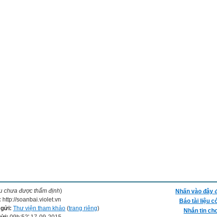
ệu chưa được thẩm định
)
Nhấn vào đây đ
:
http://soanbai.violet.vn
Báo tài liệu c
 gửi:
Thư viện tham khảo
(
trang riêng
)
Nhắn tin cho