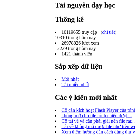
Tài nguyên dạy học
Thống kê
10119655
truy cập (
chi tiết
)
10310
trong hôm nay
26978826
lượt xem
12229
trong hôm nay
1421
thành viên
Sắp xếp dữ liệu
Mới nhất
Tải nhiều nhất
Các ý kiến mới nhất
Cô cần kích hoạt Flash Player của trình
không mở cho file trình chiếu được...
Cô tải về và cần phải giải nén file rar...
Tải về không mở được file như trên we
Xem thêm hướng dẫn cách dùng thư việ