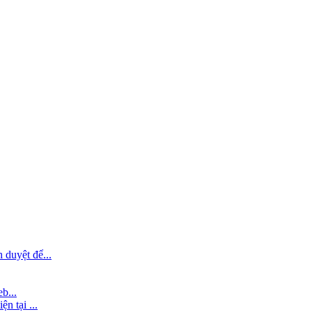
 duyệt để...
b...
n tại ...