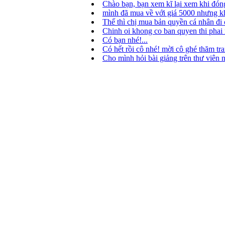
Chào bạn, bạn xem kĩ lại xem khi đóng
mình đã mua về với giá 5000 nhưng kh
Thế thì chị mua bản quyền cá nhân đi c
Chinh oi khong co ban quyen thi phai 
Có bạn nhé!...
Có hết rồi cô nhé! mời cô ghé thăm tra
Cho mình hỏi bài giảng trên thư viên n
Unit 10. Sources of Energy. Lesson 1. G
Có Unit 9, unit 10, Unit11, Unit 12 kh
Thành viên trực tuyến
4 khách và 1 thành viên
Nguyễn Minh An
Chào mừng quý vị đến với 
Quý vị chưa đăng nhập hoặc chưa đăng ký 
Nếu chưa đăng ký, hãy nhấn vào chữ
ĐK 
Nếu đã đăng ký rồi, quý vị có thể đăng nh
Đưa bài giảng lên
Gốc
>