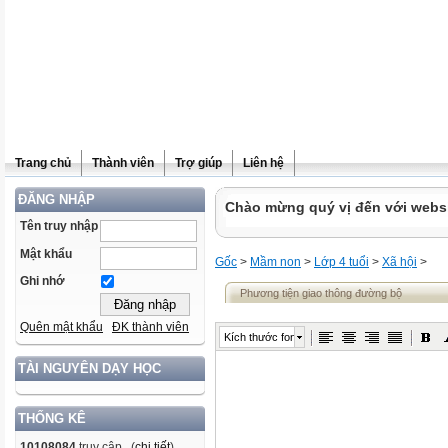
Trang chủ
Thành viên
Trợ giúp
Liên hệ
ĐĂNG NHẬP
Chào mừng quý vị đến với websit
Tên truy nhập
Mật khẩu
Gốc
>
Mầm non
>
Lớp 4 tuổi
>
Xã hội
>
Ghi nhớ
Phương tiện giao thông đường bộ
Quên mật khẩu
ĐK thành viên
Kích thước font
TÀI NGUYÊN DẠY HỌC
THỐNG KÊ
10108084
truy cập (
chi tiết
)