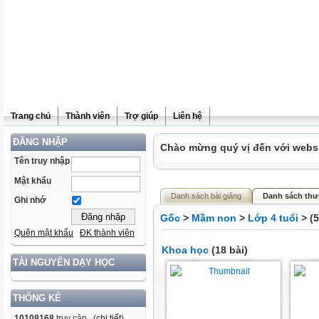
Trang chủ
Thành viên
Trợ giúp
Liên hệ
ĐĂNG NHẬP
Chào mừng quý vị đến với websit
Tên truy nhập
Mật khẩu
Danh sách bài giảng
Danh sách thư
Ghi nhớ
Gốc
>
Mầm non
>
Lớp 4 tuổi
> (
Quên mật khẩu
ĐK thành viên
Khoa học
(18 bài)
TÀI NGUYÊN DẠY HỌC
THỐNG KÊ
10108168
truy cập (
chi tiết
)