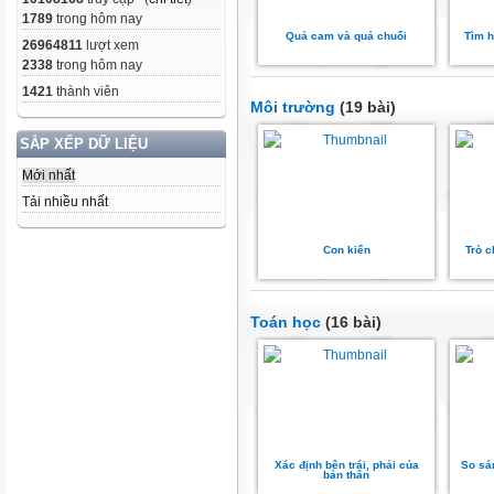
1789
trong hôm nay
Quả cam và quả chuối
Tìm h
26964811
lượt xem
2338
trong hôm nay
1421
thành viên
Môi trường
(19 bài)
SẮP XẾP DỮ LIỆU
Mới nhất
Tải nhiều nhất
Con kiến
Trò 
Toán học
(16 bài)
Xác định bên trái, phải của
So sá
bản thân