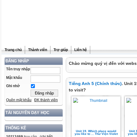
Trang chủ
Thành viên
Trợ giúp
Liên hệ
ĐĂNG NHẬP
Chào mừng quý vị đến với websit
Tên truy nhập
Mật khẩu
Tiếng Anh 5 (Chính thức)
. Unit 
Ghi nhớ
to visit?
Quên mật khẩu
ĐK thành viên
TÀI NGUYÊN DẠY HỌC
THỐNG KÊ
Unit 19. Which place would
Unit 
you like to ... Thư Viện Violet
you li
10112469
truy cập (
chi tiết
)