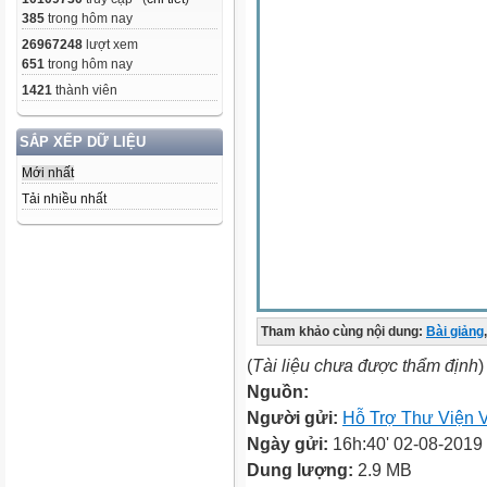
385
trong hôm nay
26967248
lượt xem
651
trong hôm nay
1421
thành viên
SẮP XẾP DỮ LIỆU
Mới nhất
Tải nhiều nhất
Tham khảo cùng nội dung:
Bài giảng
,
(
Tài liệu chưa được thẩm định
)
Nguồn:
Người gửi:
Hỗ Trợ Thư Viện V
Ngày gửi:
16h:40' 02-08-2019
Dung lượng:
2.9 MB