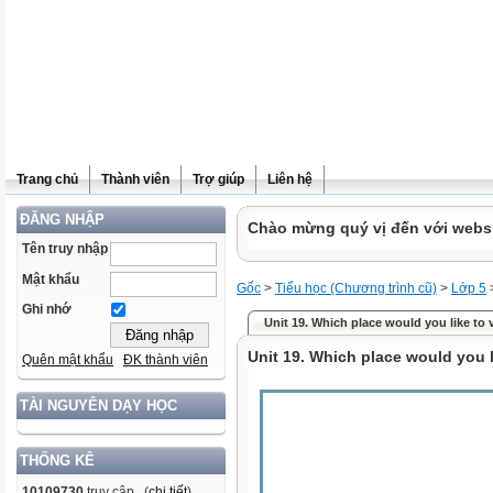
Trang chủ
Thành viên
Trợ giúp
Liên hệ
ĐĂNG NHẬP
Chào mừng quý vị đến với websit
Tên truy nhập
Mật khẩu
Gốc
>
Tiểu học (Chương trình cũ)
>
Lớp 5
Ghi nhớ
Unit 19. Which place would you like to v
Unit 19. Which place would you li
Quên mật khẩu
ĐK thành viên
TÀI NGUYÊN DẠY HỌC
THỐNG KÊ
10109730
truy cập (
chi tiết
)