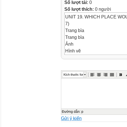
Số lượt tải:
0
Số lượt thích:
0 người
UNIT 19. WHICH PLACE WOU
7)
Trang bìa
Trang bìa
Ảnh
Hình vẽ
Ảnh
UNIT 19. WHICH PLACE WO
LESSON 3 (1 - 7)
Kích thước font
WARM-UP
Objectives
Ảnh
Objectives
*By the end of this unit, pupi
related to the topics Places 
Đường dẫn
:
p
Gửi ý kiến
questions and answers with t
the workbook