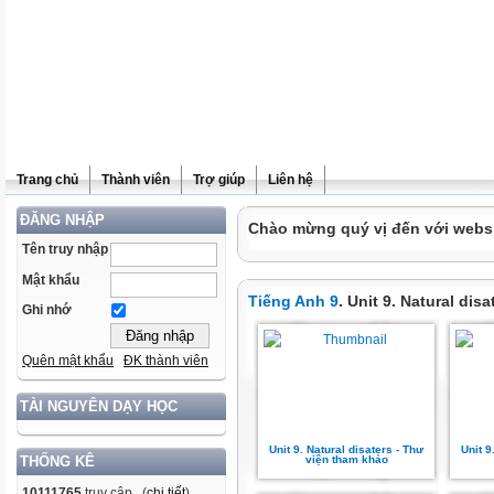
Trang chủ
Thành viên
Trợ giúp
Liên hệ
ĐĂNG NHẬP
Chào mừng quý vị đến với websit
Tên truy nhập
Mật khẩu
Tiếng Anh 9
. Unit 9. Natural disa
Ghi nhớ
Quên mật khẩu
ĐK thành viên
TÀI NGUYÊN DẠY HỌC
Unit 9. Natural disaters - Thư
Unit 9
viện tham khảo
THỐNG KÊ
10111765
truy cập (
chi tiết
)