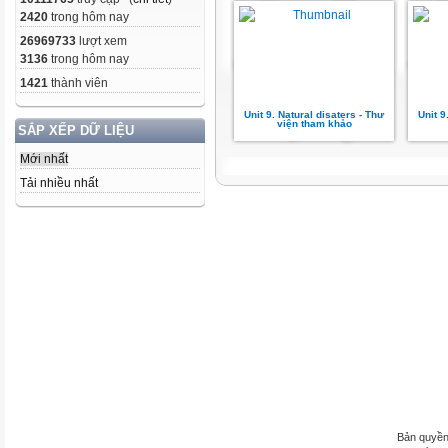
2420
trong hôm nay
26969733
lượt xem
3136
trong hôm nay
1421
thành viên
Unit 9. Natural disaters - Thư
Unit 9
viện tham khảo
SẮP XẾP DỮ LIỆU
Mới nhất
Tải nhiều nhất
Bản quyền