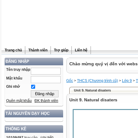
Trang chủ
Thành viên
Trợ giúp
Liên hệ
ĐĂNG NHẬP
Chào mừng quý vị đến với websit
Tên truy nhập
Mật khẩu
Gốc
>
THCS (Chương trình cũ)
>
Lớp 9
>
T
Ghi nhớ
Unit 9. Natural disaters
Unit 9. Natural disaters
Quên mật khẩu
ĐK thành viên
TÀI NGUYÊN DẠY HỌC
THỐNG KÊ
10109497
truy cập (
chi tiết
)