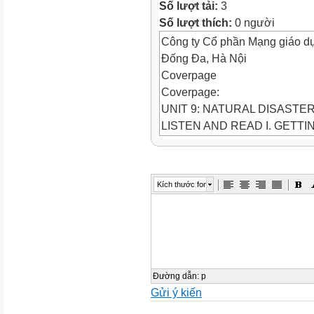
Số lượt tải:
3
Số lượt thích:
0 người
Công ty Cổ phần Mạng giáo d
Đống Đa, Hà Nội
Coverpage
Coverpage:
UNIT 9: NATURAL DISASTE
LISTEN AND READ I. GETT
1. Crossword : CELEBRATIO
Look at the picture
Look at the picture
Kích thước font
Look at the picture
Look at the picture
It is celebrated in late March o
It is celebrated on third Sunda
It is celebrated on eight in Mar
Look at the picture
Đường dẫn
:
p
Gửi ý kiến
Crossword : CELEBRATIONS 2. 
3. Match the pictures to the cor