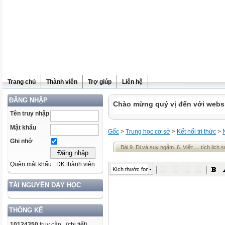
Trang chủ
Thành viên
Trợ giúp
Liên hệ
ĐĂNG NHẬP
Chào mừng quý vị đến với websit
Tên truy nhập
Mật khẩu
Gốc
>
Trung học cơ sở
>
Kết nối tri thức
>
Ghi nhớ
Bài 9. Đi và suy ngẫm. 6. Viết: ... tích lịch 
Quên mật khẩu
ĐK thành viên
Kích thước font
TÀI NGUYÊN DẠY HỌC
THỐNG KÊ
10124350
truy cập (
chi tiết
)