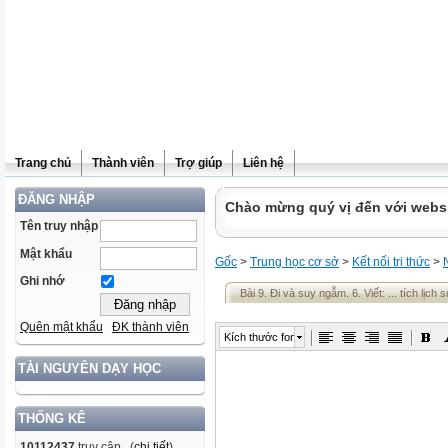
Trang chủ
Thành viên
Trợ giúp
Liên hệ
ĐĂNG NHẬP
Chào mừng quý vị đến với websit
Tên truy nhập
Mật khẩu
Gốc
>
Trung học cơ sở
>
Kết nối tri thức
>
Ghi nhớ
Bài 9. Đi và suy ngẫm. 6. Viết: ... tích lịch 
Quên mật khẩu
ĐK thành viên
Kích thước font
TÀI NGUYÊN DẠY HỌC
THỐNG KÊ
10112437
truy cập (
chi tiết
)