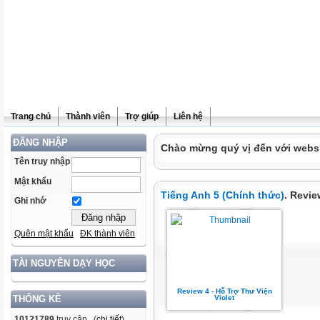
Trang chủ
Thành viên
Trợ giúp
Liên hệ
ĐĂNG NHẬP
Chào mừng quý vị đến với websit
Tên truy nhập
Mật khẩu
Tiếng Anh 5 (Chính thức)
. Revie
Ghi nhớ
Quên mật khẩu
ĐK thành viên
TÀI NGUYÊN DẠY HỌC
Review 4 - Hỗ Trợ Thư Viện
Violet
THỐNG KÊ
10121789
truy cập (
chi tiết
)