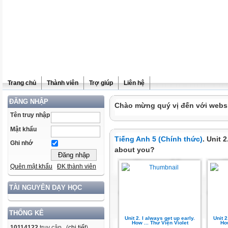
Trang chủ
Thành viên
Trợ giúp
Liên hệ
ĐĂNG NHẬP
Chào mừng quý vị đến với websit
Tên truy nhập
Mật khẩu
Tiếng Anh 5 (Chính thức)
. Unit 
Ghi nhớ
about you?
Quên mật khẩu
ĐK thành viên
TÀI NGUYÊN DẠY HỌC
THỐNG KÊ
Unit 2. I always get up early.
Unit 2
How ... Thư Viện Violet
How
10114122
truy cập (
chi tiết
)