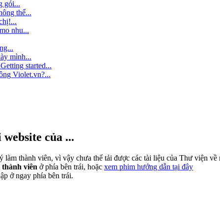
 gói...
ông thể...
hị!...
mo nhu...
ng...
ày mình...
etting started...
ông Violet.vn?...
website của ...
làm thành viên, vì vậy chưa thể tải được các tài liệu của Thư viện về
thành viên
ở phía bên trái, hoặc
xem phim hướng dẫn tại đây
ập ở ngay phía bên trái.