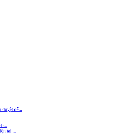
 duyệt để...
b...
n tại ...