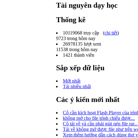
Tài nguyên dạy học
Thống kê
10119068
truy cập (
chi tiết
)
9723
trong hôm nay
26978135
lượt xem
11538
trong hôm nay
1421
thành viên
Sắp xếp dữ liệu
Mới nhất
Tải nhiều nhất
Các ý kiến mới nhất
Cô cần kích hoạt Flash Player của trình
không mở cho file trình chiếu được...
Cô tải về và cần phải giải nén file rar...
Tải về không mở được file như trên we
Xem thêm hướng dẫn cách dùng thư việ