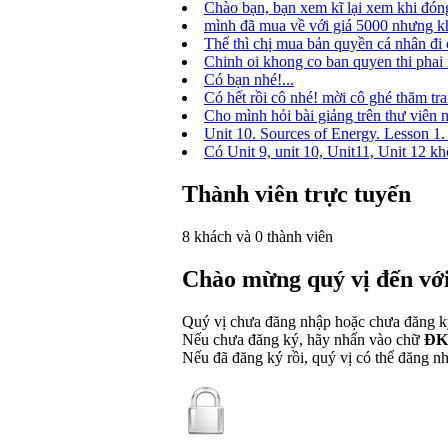
Chào bạn, bạn xem kĩ lại xem khi đóng
mình đã mua về với giá 5000 nhưng kh
Thế thì chị mua bản quyền cá nhân đi c
Chinh oi khong co ban quyen thi phai 
Có bạn nhé!...
Có hết rồi cô nhé! mời cô ghé thăm tra
Cho mình hỏi bài giảng trên thư viên n
Unit 10. Sources of Energy. Lesson 1. G
Có Unit 9, unit 10, Unit11, Unit 12 kh
Thành viên trực tuyến
8 khách và 0 thành viên
Chào mừng quý vị đến với 
Quý vị chưa đăng nhập hoặc chưa đăng ký 
Nếu chưa đăng ký, hãy nhấn vào chữ
ĐK 
Nếu đã đăng ký rồi, quý vị có thể đăng nh