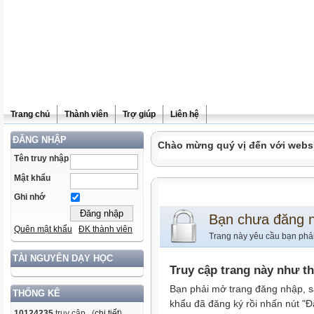
Trang chủ
Thành viên
Trợ giúp
Liên hệ
ĐĂNG NHẬP
Chào mừng quý vị đến với websit
Tên truy nhập
Mật khẩu
Ghi nhớ
Bạn chưa đăng 
Quên mật khẩu
ĐK thành viên
Trang này yêu cầu bạn phả
TÀI NGUYÊN DẠY HỌC
Truy cập trang này như t
Bạn phải mở trang đăng nhập, s
THỐNG KÊ
khẩu đã đăng ký rồi nhấn nút "Đ
10124235
truy cập (
chi tiết
)