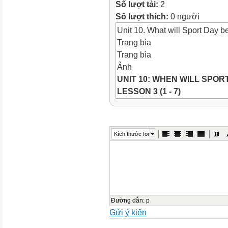
Số lượt tải:
2
Số lượt thích:
0 người
Unit 10. What will Sport Day 
Trang bìa
Trang bìa
Ảnh
UNIT 10: WHEN WILL SPOR
LESSON 3 (1 - 7)
Ảnh
Ảnh
WARM-UP
Kích thước font
Objectives
Ảnh
Objectives
*By the end of this unit, pupi
related to the topic School e
questions and answers with t
Đường dẫn
:
p
Gửi ý kiến
activities in the workbook
Play game