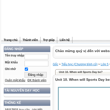
Trang chủ
Thành viên
Trợ giúp
Liên hệ
ĐĂNG NHẬP
Chào mừng quý vị đến với websit
Tên truy nhập
Mật khẩu
Gốc
>
Tiểu học (Chương trình cũ)
>
Lớp 5
Ghi nhớ
Unit 10. When will Sports Day be?
Unit 10. When will Sports Day b
Quên mật khẩu
ĐK thành viên
TÀI NGUYÊN DẠY HỌC
THỐNG KÊ
10117021
truy cập (
chi tiết
)