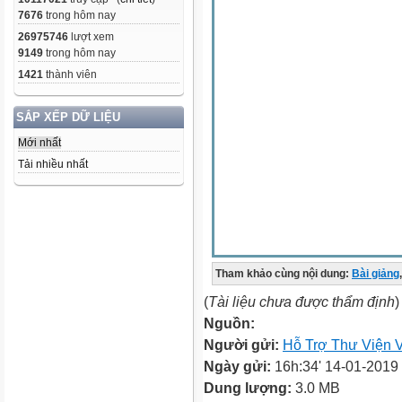
7676
trong hôm nay
26975746
lượt xem
9149
trong hôm nay
1421
thành viên
SẮP XẾP DỮ LIỆU
Mới nhất
Tải nhiều nhất
Tham khảo cùng nội dung:
Bài giảng
,
(
Tài liệu chưa được thẩm định
)
Nguồn:
Người gửi:
Hỗ Trợ Thư Viện V
Ngày gửi:
16h:34' 14-01-2019
Dung lượng:
3.0 MB