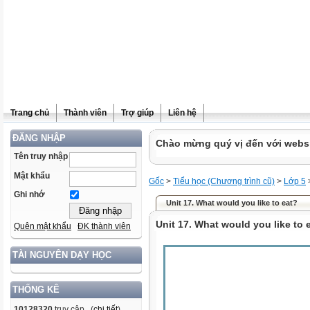
Trang chủ
Thành viên
Trợ giúp
Liên hệ
ĐĂNG NHẬP
Chào mừng quý vị đến với websit
Tên truy nhập
Mật khẩu
Gốc
>
Tiểu học (Chương trình cũ)
>
Lớp 5
Ghi nhớ
Unit 17. What would you like to eat?
Unit 17. What would you like to 
Quên mật khẩu
ĐK thành viên
TÀI NGUYÊN DẠY HỌC
THỐNG KÊ
10128320
truy cập (
chi tiết
)