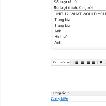
Số lượt tải:
0
Số lượt thích:
0 người
UNIT 17. WHAT WOULD YOU 
Trang bìa
Trang bìa
Ảnh
Hình vẽ
Ảnh
UNIT 17. WHAT WOULD YOU
LESSON 3 (1 - 7)
WARM-UP
Kích thước font
Objectives
Ảnh
Objectives
*By the end of this unit, pupi
related to the topic Healthy 
answers with the correct int
Đường dẫn
:
p
Gửi ý kiến
Checking old lesson
Bài tập kéo thả chữ