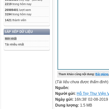
2219
trong hôm nay
26989401
lượt xem
3194
trong hôm nay
1421
thành viên
SẮP XẾP DỮ LIỆU
Mới nhất
Tải nhiều nhất
Tham khảo cùng nội dung:
Bài giảng
,
(
Tài liệu chưa được thẩm định
)
Nguồn:
Người gửi:
Hỗ Trợ Thư Viện V
Ngày gửi:
16h:38' 02-08-2019
Dung lượng:
1.5 MB